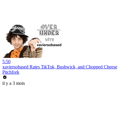
5:50
xaviersobased Rates TikTok, Bushwick, and Chopped Cheese
Pitchfork
il y a 3 mois