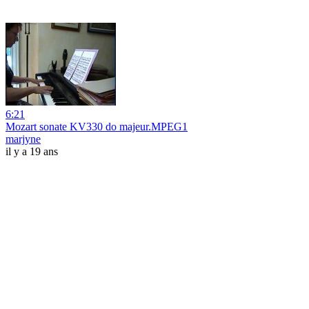
6:21
Mozart sonate KV330 do majeur.MPEG1
marjyne
il y a 19 ans