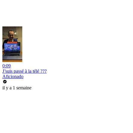
0:09
J’suis passé à la télé ???
Aficionado
il y a 1 semaine