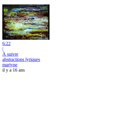
6:22
|
À suivre
abstractions lyriques
marjyne
il y a 16 ans