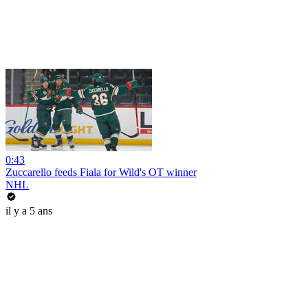
0:43
Zuccarello feeds Fiala for Wild's OT winner
NHL
il y a 5 ans