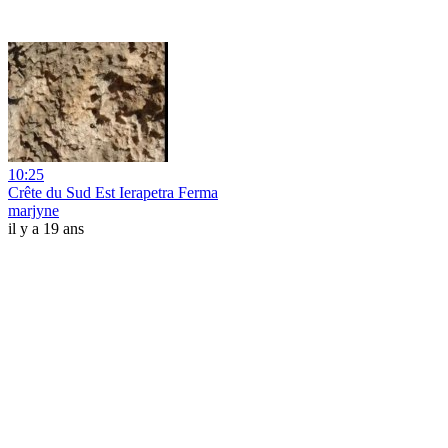
10:25
Crête du Sud Est Ierapetra Ferma
marjyne
il y a 19 ans