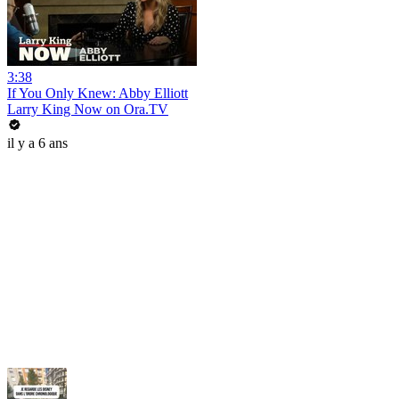
3:38
If You Only Knew: Abby Elliott
Larry King Now on Ora.TV
il y a 6 ans