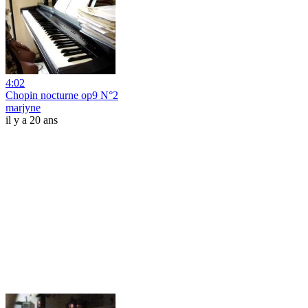
4:02
Chopin nocturne op9 N°2
marjyne
il y a 20 ans