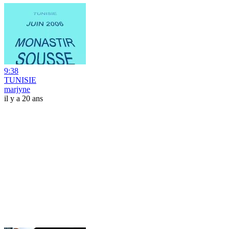
9:38
TUNISIE
marjyne
il y a 20 ans