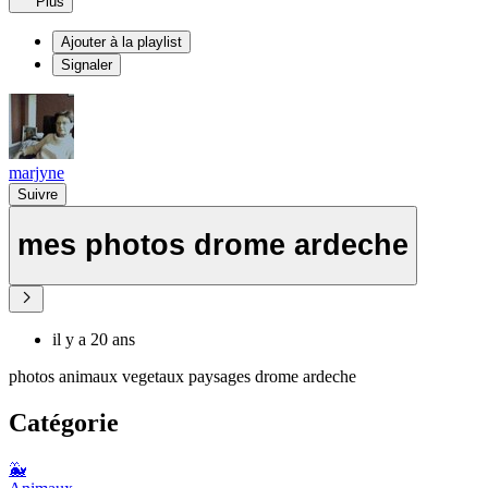
Plus
Ajouter à la playlist
Signaler
marjyne
Suivre
mes photos drome ardeche
il y a 20 ans
photos animaux vegetaux paysages drome ardeche
Catégorie
🐳