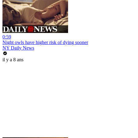
0:59
Night owls have higher risk of dying sooner
NY Daily News
il y a 8 ans