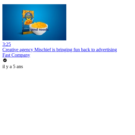
3:25
Creative agency Mischief is bringing fun back to advertising
Fast Company
il y a 5 ans