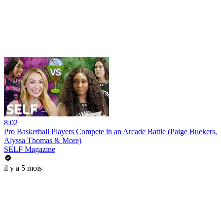
8:02
Pro Basketball Players Compete in an Arcade Battle (Paige Buekers,
Alyssa Thomas & More)
SELF Magazine
il y a 5 mois