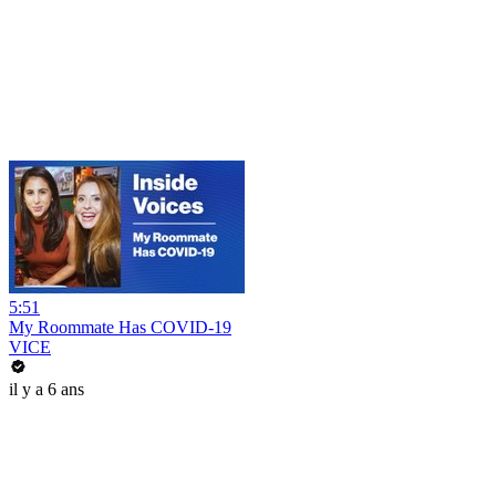
5:51
My Roommate Has COVID-19
VICE
il y a 6 ans