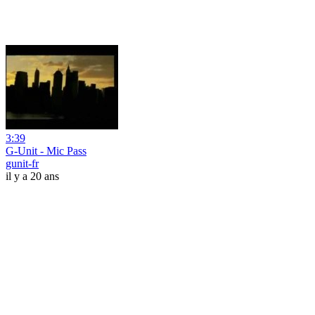
3:39
G-Unit - Mic Pass
gunit-fr
il y a 20 ans