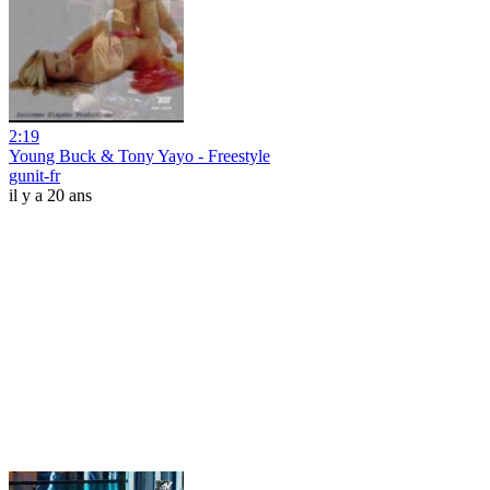
2:19
Young Buck & Tony Yayo - Freestyle
gunit-fr
il y a 20 ans