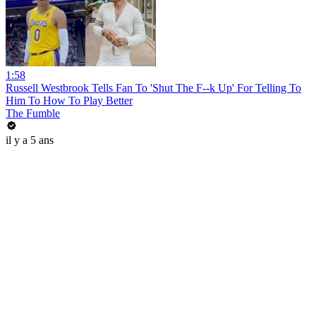
1:58
Russell Westbrook Tells Fan To 'Shut The F--k Up' For Telling To
Him To How To Play Better
The Fumble
il y a 5 ans