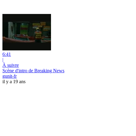
6:41
|
À suivre
Scène d'intro de Breaking News
gunit-fr
il y a 19 ans