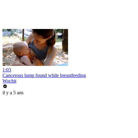
1:03
Cancerous lump found while breastfeeding
Wochit
il y a 5 ans