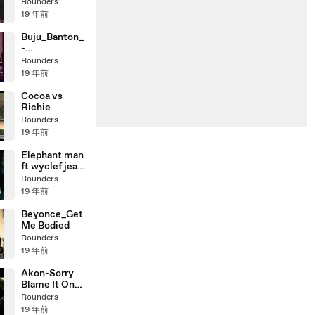
on_live
Rounders
19 年前
Buju_Banton_
-
_Live_In_Jam
Rounders
aica_-1994-
19 年前
Cocoa vs
Richie
Rounders
19 年前
Elephant man
ft wyclef jean
- five 0
Rounders
19 年前
Beyonce_Get
Me Bodied
Rounders
19 年前
Akon-Sorry
Blame It On
Me
Rounders
19 年前