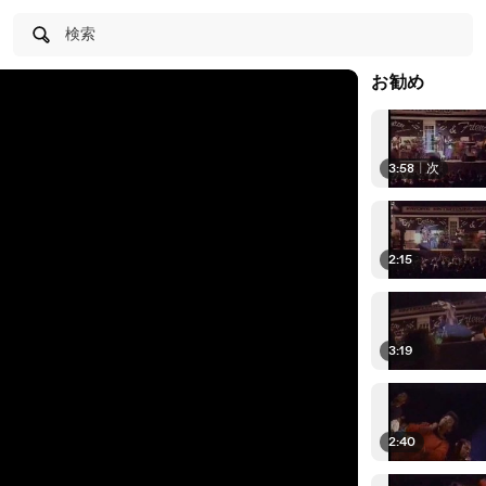
検索
お勧め
3:58
|
次
2:15
3:19
2:40