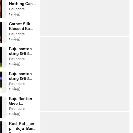
Nothing Can
Divide Us
Rounders
19 年前
Garnet Silk
Blessed Be
The Almighty
Rounders
19 年前
Buju banton
sting 1993
part 2
Rounders
19 年前
Buju banton
sting 1993
part 1
Rounders
19 年前
Buju Banton
Give I
Strength
Rounders
(Live)
19 年前
Red_Rat__am
p__Buju_Bant