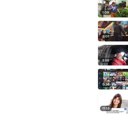
1:09
2:01
2:55
0:36
11:13