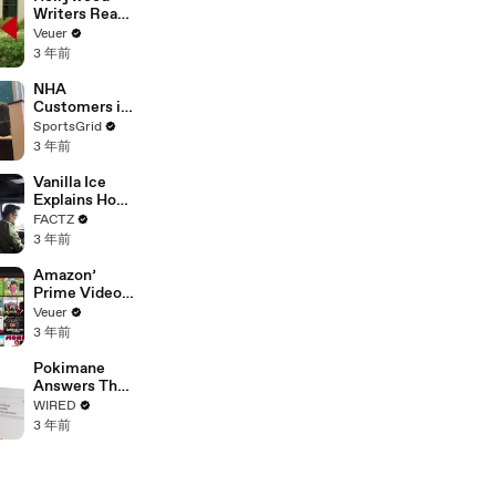
Writers Reach
‘Tentative
Veuer
Agreement’
3 年前
With Studios
After 146 Day
NHA
Strike
Customers in
Limbo as
SportsGrid
Company
3 年前
Faces
Potential
Vanilla Ice
Merger
Explains How
the 90’s
FACTZ
Shaped
3 年前
America
Amazon’
Prime Video
Will Show
Veuer
Commercials
3 年前
Starting Next
Year
Pokimane
Answers The
Web's Most
WIRED
Searched
3 年前
Questions