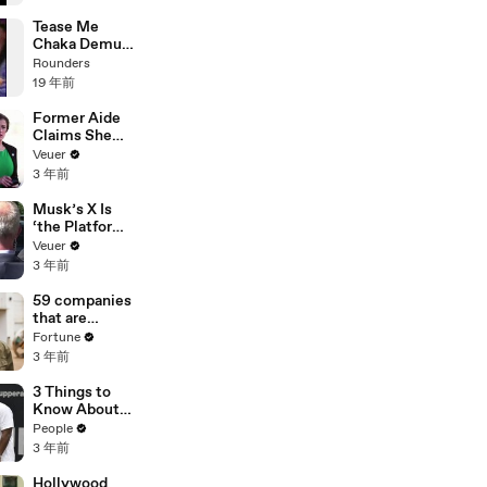
Tease Me
Chaka Demus
& Pliers
Rounders
19 年前
Former Aide
Claims She
Was Asked to
Veuer
Make a ‘Hit
3 年前
List’ For
Trump
Musk’s X Is
‘the Platform
With the
Veuer
Largest Ratio
3 年前
of
Misinformatio
59 companies
n or
that are
Disinformatio
changing the
Fortune
n’ Amongst
world: From
3 年前
All Social
Tesla to
Media
Chobani
3 Things to
Platforms
Know About
Coco Gauff's
People
Parents
3 年前
Hollywood