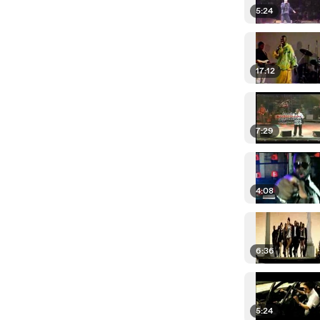
5:24
17:12
7:29
4:08
6:36
5:24