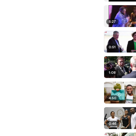
5:27
0:51
1:08
4:50
0:46