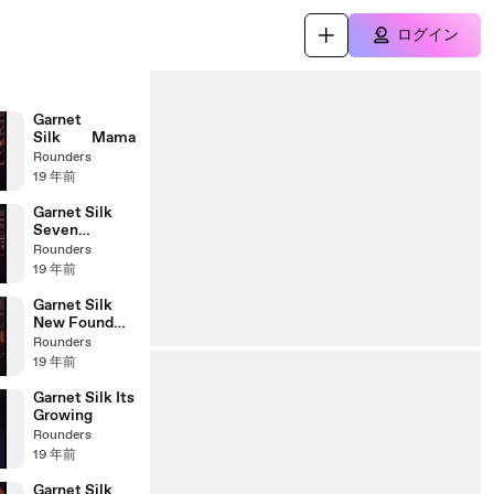
ログイン
Garnet
Silk Mama
Rounders
19 年前
Garnet Silk
Seven
Spanish
Rounders
Angels
19 年前
Garnet Silk
New Found
Love
Rounders
19 年前
Garnet Silk Its
Growing
Rounders
19 年前
Garnet Silk