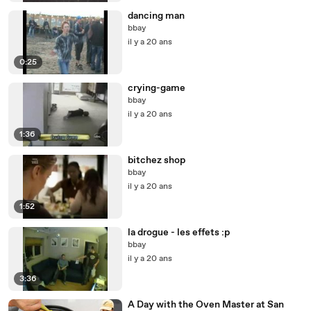
dancing man
bbay
il y a 20 ans
0:25
crying-game
bbay
il y a 20 ans
1:36
bitchez shop
bbay
il y a 20 ans
1:52
la drogue - les effets :p
bbay
il y a 20 ans
3:36
A Day with the Oven Master at San