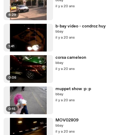
bbay
il y a 20 ans
6:29
b-bay video - condroz huy
bbay
il y a 20 ans
1:41
corsa cameleon
bbay
il y a 20 ans
0:05
muppet show :p :p
bbay
il y a 20 ans
0:15
MOV02809
bbay
il y a 20 ans