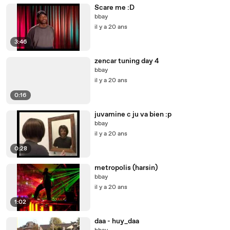
Scare me :D
bbay
il y a 20 ans
3:46
zencar tuning day 4
bbay
il y a 20 ans
0:16
juvamine c ju va bien :p
bbay
il y a 20 ans
0:28
metropolis (harsin)
bbay
il y a 20 ans
1:02
daa - huy_daa