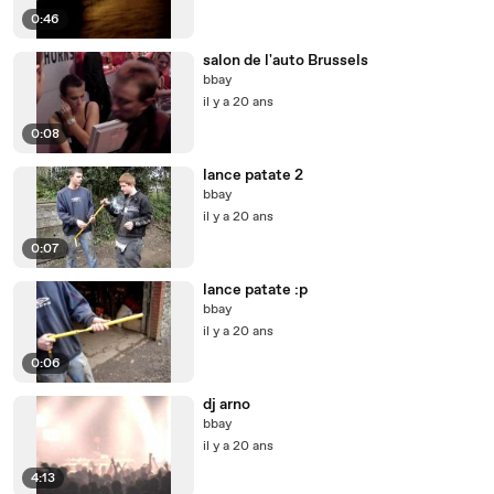
0:46
salon de l'auto Brussels
bbay
il y a 20 ans
0:08
lance patate 2
bbay
il y a 20 ans
0:07
lance patate :p
bbay
il y a 20 ans
0:06
dj arno
bbay
il y a 20 ans
4:13