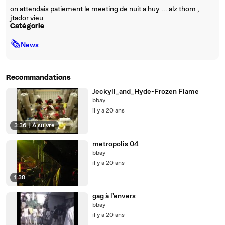
on attendais patiement le meeting de nuit a huy ... alz thom ,
jtador vieu
Catégorie
🗞
News
Recommandations
Jeckyll_and_Hyde-Frozen Flame
bbay
il y a 20 ans
3:36
|
À suivre
metropolis 04
bbay
il y a 20 ans
1:38
gag à l'envers
bbay
il y a 20 ans