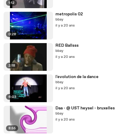
1:12
metropolis 02
bbay
il y a 20 ans
0:28
RED Ballsss
bbay
il y a 20 ans
2:18
l'evolution de la dance
bbay
il y a 20 ans
6:03
Daa - @ UST heysel - bruxelles
bbay
il y a 20 ans
8:55