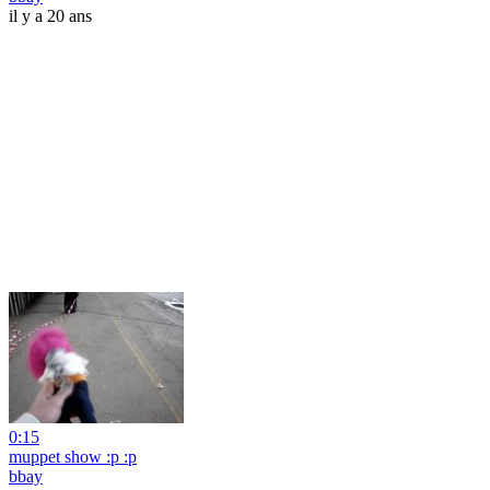
il y a 20 ans
0:15
muppet show :p :p
bbay