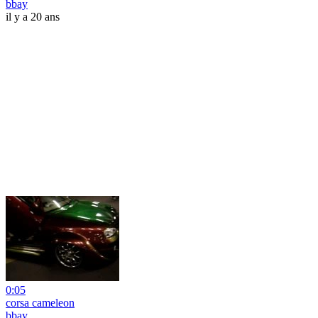
bbay
il y a 20 ans
0:05
corsa cameleon
bbay