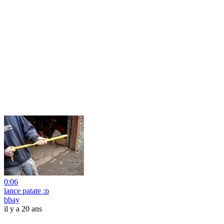
0:06
lance patate :p
bbay
il y a 20 ans