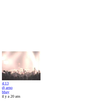
4:13
dj arno
bbay
il y a 20 ans