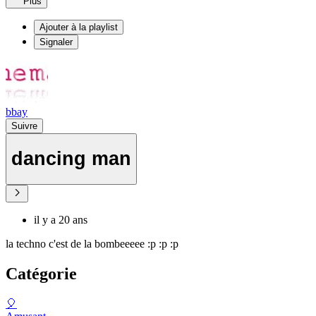
Plus
Ajouter à la playlist
Signaler
bbay
Suivre
dancing man
il y a 20 ans
la techno c'est de la bombeeeee :p :p :p
Catégorie
🎈