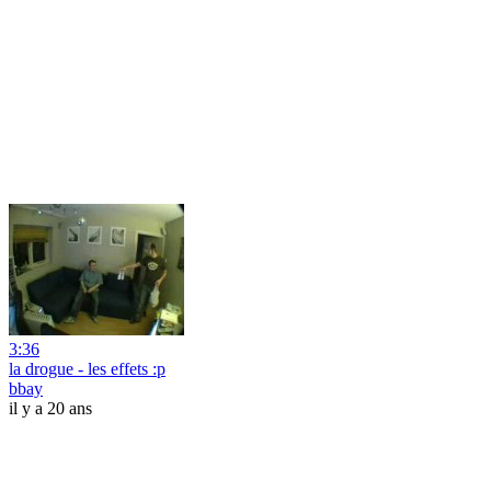
3:36
la drogue - les effets :p
bbay
il y a 20 ans