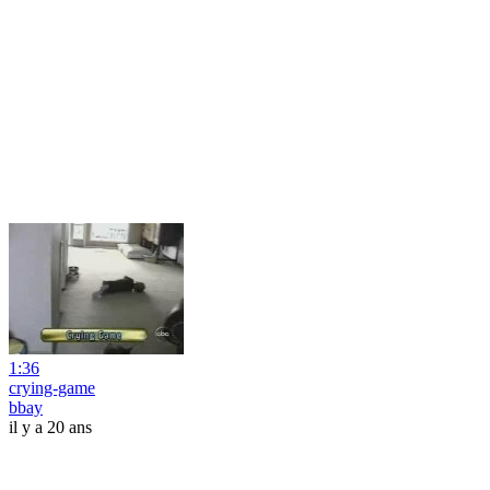
1:36
crying-game
bbay
il y a 20 ans