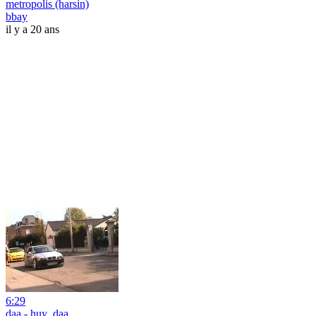
metropolis (harsin)
bbay
il y a 20 ans
6:29
daa - huy_daa