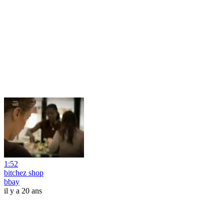
1:52
bitchez shop
bbay
il y a 20 ans