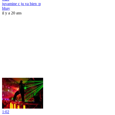
juvamine c ju va bien :p
bbay
il y a 20 ans
1:02