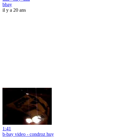
bbay
il y a 20 ans
1:41
b-bay video - condroz huy