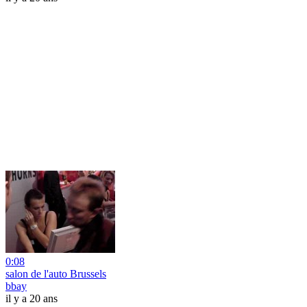
0:08
salon de l'auto Brussels
bbay
il y a 20 ans