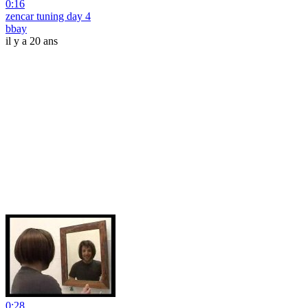
0:16
zencar tuning day 4
bbay
il y a 20 ans
0:28