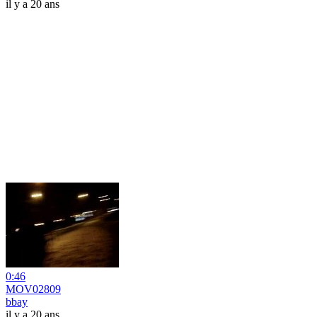
il y a 20 ans
0:46
MOV02809
bbay
il y a 20 ans