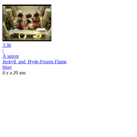
3:36
|
À suivre
Jeckyll_and_Hyde-Frozen Flame
bbay
il y a 20 ans