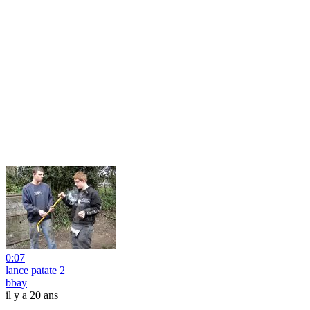
0:07
lance patate 2
bbay
il y a 20 ans