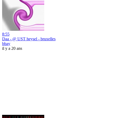
8:55
Daa - @ UST heysel - bruxelles
bbay
il y a 20 ans