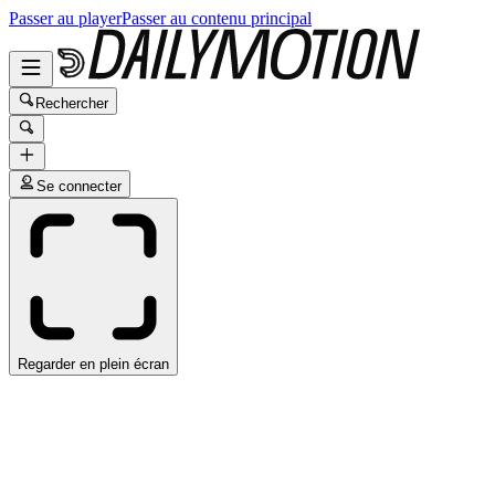
Passer au player
Passer au contenu principal
Rechercher
Se connecter
Regarder en plein écran