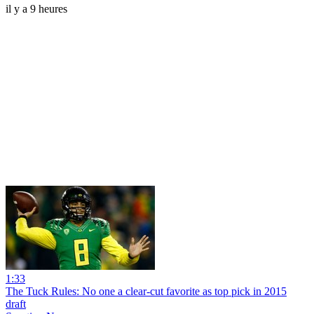
il y a 9 heures
1:33
The Tuck Rules: No one a clear-cut favorite as top pick in 2015
draft