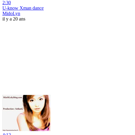
2:30
U-know Xman dance
MidoLyn
il y a 20 ans
4:12