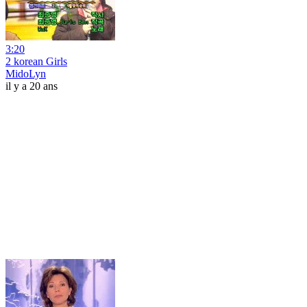
3:20
2 korean Girls
MidoLyn
il y a 20 ans