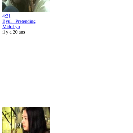
4:21
Byul - Pretending
MidoLyn
il y a 20 ans