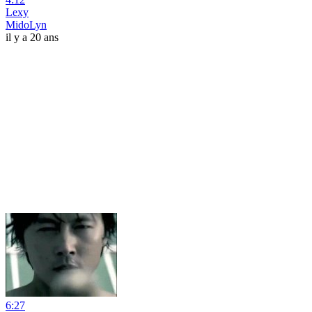
Lexy
MidoLyn
il y a 20 ans
6:27