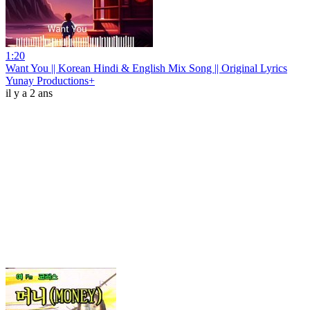
1:20
Want You || Korean Hindi & English Mix Song || Original Lyrics
Yunay Productions+
il y a 2 ans