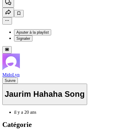
Ajouter à la playlist
Signaler
MidoLyn
Suivre
Jaurim Hahaha Song
il y a 20 ans
Catégorie