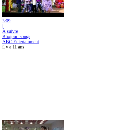
3:09
|
À suivre
Bhojpuri songs
ABC Entertainment
il y a 11 ans