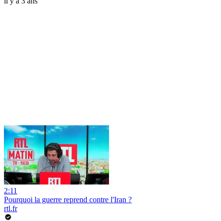
il y a 3 ans
2:11
Pourquoi la guerre reprend contre l'Iran ?
rtl.fr