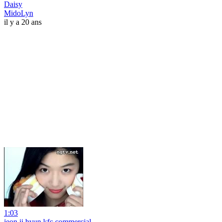
Daisy
MidoLyn
il y a 20 ans
1:03
jeon ji hyun kfc commercial