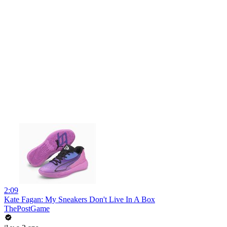
2:09
Kate Fagan: My Sneakers Don't Live In A Box
ThePostGame