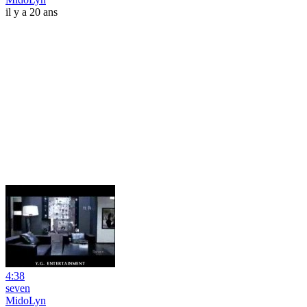
il y a 20 ans
4:38
seven
MidoLyn