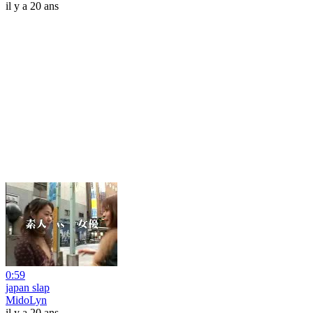
il y a 20 ans
0:59
japan slap
MidoLyn
il y a 20 ans