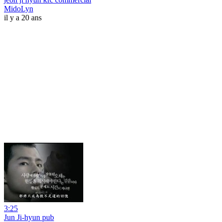
MidoLyn
il y a 20 ans
3:25
Jun Ji-hyun pub