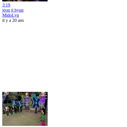
3:19
jeon ji hyun
MidoLyn
il y a 20 ans