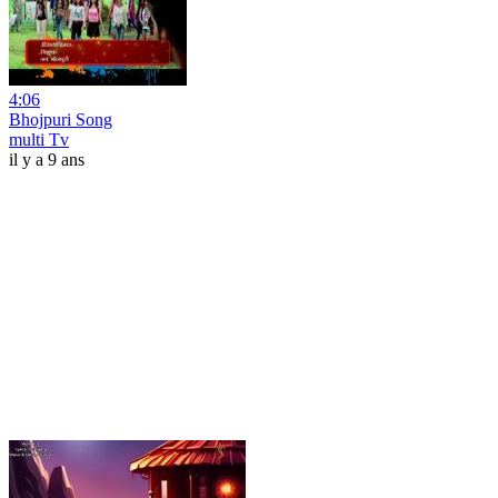
4:06
Bhojpuri Song
multi Tv
il y a 9 ans