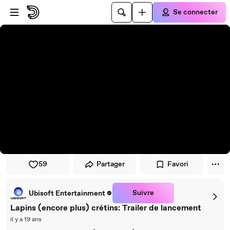
Passer au player
Passer au contenu principal
Se connecter
59
Partager
Favori
Suivre
Ubisoft Entertainment
Lapins (encore plus) crétins: Trailer de lancement
il y a 19 ans