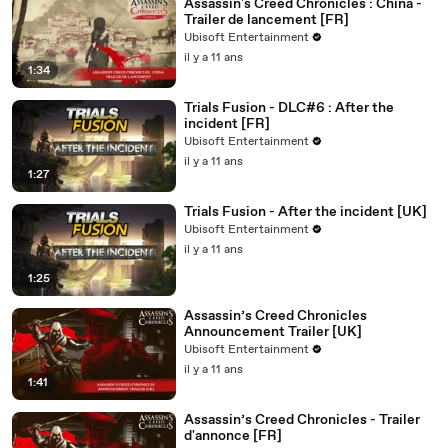
Assassin's Creed Chronicles : China -
Trailer de lancement [FR]
Ubisoft Entertainment
il y a 11 ans
1:34
Trials Fusion - DLC#6 : After the
incident [FR]
Ubisoft Entertainment
il y a 11 ans
1:27
Trials Fusion - After the incident [UK]
Ubisoft Entertainment
il y a 11 ans
1:25
Assassin’s Creed Chronicles
Announcement Trailer [UK]
Ubisoft Entertainment
il y a 11 ans
1:41
Assassin’s Creed Chronicles - Trailer
d'annonce [FR]