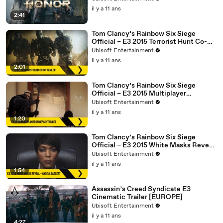
il y a 11 ans
2:41
Tom Clancy’s Rainbow Six Siege
Official – E3 2015 Terrorist Hunt Co-Op
Trailer [Europe]
Ubisoft Entertainment
il y a 11 ans
2:01
Tom Clancy’s Rainbow Six Siege
Official – E3 2015 Multiplayer
Gameplay Trailer [Europe]
Ubisoft Entertainment
il y a 11 ans
1:20
Tom Clancy’s Rainbow Six Siege
Official – E3 2015 White Masks Reveal
– Angela Bassett [Europe]
Ubisoft Entertainment
il y a 11 ans
1:54
Assassin’s Creed Syndicate E3
Cinematic Trailer [EUROPE]
Ubisoft Entertainment
il y a 11 ans
4:27