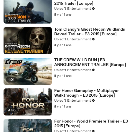
2015 Trailer [Europe]
Ubisoft Entertainment
il y a 11 ans
2:06
Tom Clancy’s Ghost Recon Wildlands
Reveal Trailer – E3 2015 [Europe]
Ubisoft Entertainment
il y a 11 ans
5:18
THE CREW WILD RUN | E3
ANNOUNCEMENT TRAILER [Europe]
Ubisoft Entertainment
il y a 11 ans
1:01
For Honor Gameplay - Multiplayer
Walkthrough – E3 2015 [Europe]
Ubisoft Entertainment
il y a 11 ans
4:50
For Honor - World Premiere Trailer - E3
2015 [Europe]
Ubisoft Entertainment