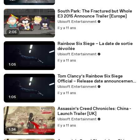
South Park: The Fractured but Whole
E3 2015 Announce Trailer [Europe]
Ubisoft Entertainment
il y a 11 ans
2:05
Rainbow Six Siege – La date de sortie
dévoilée
Ubisoft Entertainment
il y a 11 ans
1:05
Tom Clancy’s Rainbow Six Siege
Official – Release date announcement
trailer [UK]
Ubisoft Entertainment
il y a 11 ans
1:05
Assassin’s Creed Chronicles: China -
Launch Trailer [UK]
Ubisoft Entertainment
il y a 11 ans
1:34