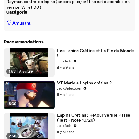
Rayman contre les lapins (encore plus) crétins est disponible en
version Wii et DS !
Catégorie
🎈
Amusant
Recommandations
Les Lapins Crétins et La Fin du Monde
!
JeuxActu
il y a 9 ans
1:53
|
À suivre
VT Mario + Lapins crétins 2
JeuxVideo.com
il y a 4 ans
8:39
Lapins Crétins : Retour vers le Passé
(Test - Note 10/20)
JeuxActu
il y a 9 ans
2:58