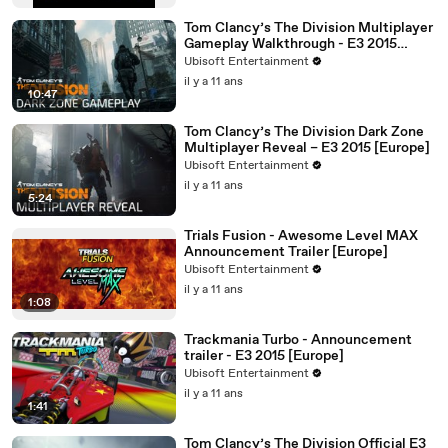
Tom Clancy’s The Division Multiplayer
Gameplay Walkthrough - E3 2015
[Europe]
Ubisoft Entertainment
il y a 11 ans
10:47
Tom Clancy’s The Division Dark Zone
Multiplayer Reveal – E3 2015 [Europe]
Ubisoft Entertainment
il y a 11 ans
5:24
Trials Fusion - Awesome Level MAX
Announcement Trailer [Europe]
Ubisoft Entertainment
il y a 11 ans
1:08
Trackmania Turbo - Announcement
trailer - E3 2015 [Europe]
Ubisoft Entertainment
il y a 11 ans
1:41
Tom Clancy’s The Division Official E3