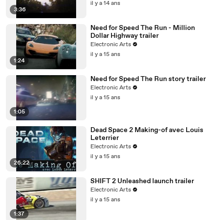
il y a 14 ans
3:36
Need for Speed The Run - Million
Dollar Highway trailer
Electronic Arts
il y a 15 ans
1:24
Need for Speed The Run story trailer
Electronic Arts
il y a 15 ans
1:05
Dead Space 2 Making-of avec Louis
Leterrier
Electronic Arts
il y a 15 ans
26:22
SHIFT 2 Unleashed launch trailer
Electronic Arts
il y a 15 ans
1:37