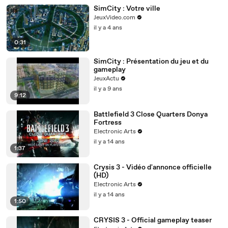
SimCity : Votre ville
JeuxVideo.com
il y a 4 ans
0:31
SimCity : Présentation du jeu et du
gameplay
JeuxActu
il y a 9 ans
9:12
Battlefield 3 Close Quarters Donya
Fortress
Electronic Arts
il y a 14 ans
1:37
Crysis 3 - Vidéo d'annonce officielle
(HD)
Electronic Arts
il y a 14 ans
1:50
CRYSIS 3 - Official gameplay teaser