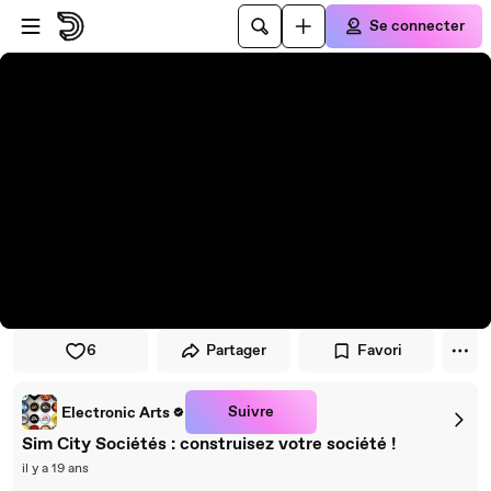
Passer au player
Passer au contenu principal
Se connecter
6
Partager
Favori
Suivre
Electronic Arts
Sim City Sociétés : construisez votre société !
il y a 19 ans