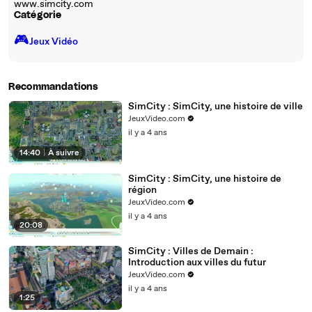
www.simcity.com
Catégorie
🎮️
Jeux Vidéo
Recommandations
SimCity : SimCity, une histoire de ville
JeuxVideo.com
il y a 4 ans
14:40
|
À suivre
SimCity : SimCity, une histoire de
région
JeuxVideo.com
il y a 4 ans
20:08
SimCity : Villes de Demain :
Introduction aux villes du futur
JeuxVideo.com
il y a 4 ans
1:25