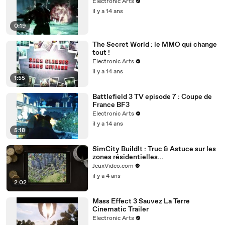
Electronic Arts
il y a 14 ans
0:19
The Secret World : le MMO qui change
tout !
Electronic Arts
il y a 14 ans
1:55
Battlefield 3 TV episode 7 : Coupe de
France BF3
Electronic Arts
il y a 14 ans
5:18
SimCity BuildIt : Truc & Astuce sur les
zones résidentielles...
JeuxVideo.com
il y a 4 ans
2:02
Mass Effect 3 Sauvez La Terre
Cinematic Trailer
Electronic Arts