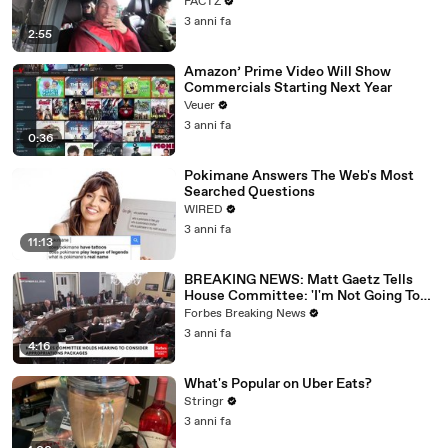
FACTZ
3 anni fa
2:55
Amazon’ Prime Video Will Show
Commercials Starting Next Year
Veuer
3 anni fa
0:36
Pokimane Answers The Web's Most
Searched Questions
WIRED
3 anni fa
11:13
BREAKING NEWS: Matt Gaetz Tells
House Committee: 'I'm Not Going To
Vote For A Continuing Resolution'
Forbes Breaking News
3 anni fa
4:16
What's Popular on Uber Eats?
Stringr
3 anni fa