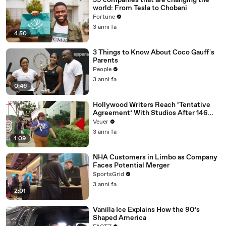
59 companies that are changing the
world: From Tesla to Chobani
Fortune
3 anni fa
4:50
3 Things to Know About Coco Gauff's
Parents
People
3 anni fa
0:46
Hollywood Writers Reach ‘Tentative
Agreement’ With Studios After 146
Day Strike
Veuer
3 anni fa
1:09
NHA Customers in Limbo as Company
Faces Potential Merger
SportsGrid
3 anni fa
2:01
Vanilla Ice Explains How the 90’s
Shaped America