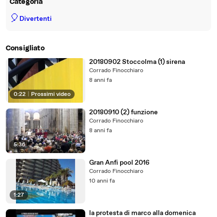
Categoria
🎈
Divertenti
Consigliato
20180902 Stoccolma (1) sirena
Corrado Finocchiaro
8 anni fa
0:22
|
Prossimi video
20180910 (2) funzione
Corrado Finocchiaro
8 anni fa
5:36
Gran Anfi pool 2016
Corrado Finocchiaro
10 anni fa
1:27
la protesta di marco alla domenica