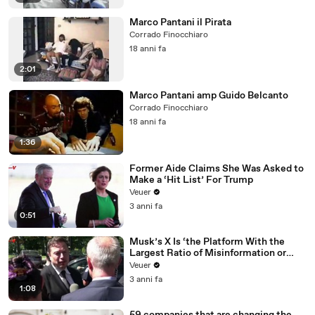
Marco Pantani il Pirata
Corrado Finocchiaro
18 anni fa
2:01
Marco Pantani amp Guido Belcanto
Corrado Finocchiaro
18 anni fa
1:36
Former Aide Claims She Was Asked to
Make a ‘Hit List’ For Trump
Veuer
3 anni fa
0:51
Musk’s X Is ‘the Platform With the
Largest Ratio of Misinformation or
Disinformation’ Amongst All Social
Veuer
Media Platforms
3 anni fa
1:08