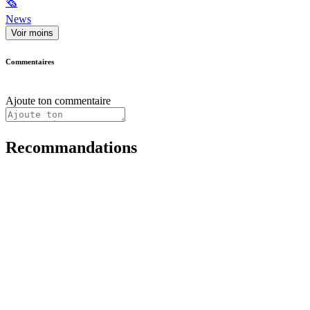
🗞
News
Voir moins
Commentaires
Ajoute ton commentaire
Recommandations