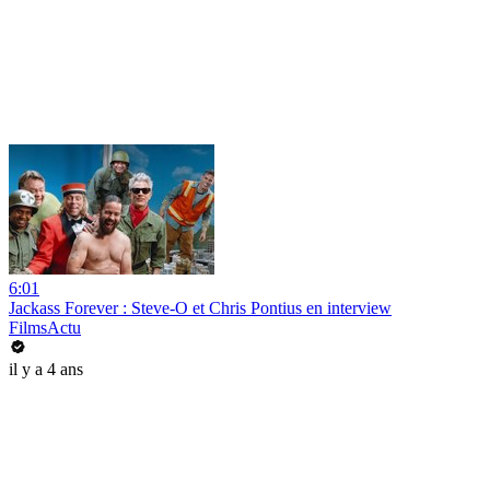
6:01
Jackass Forever : Steve-O et Chris Pontius en interview
FilmsActu
il y a 4 ans