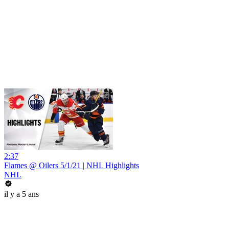
2:37
Flames @ Oilers 5/1/21 | NHL Highlights
NHL
il y a 5 ans