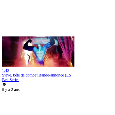
1:42
Steve, bête de combat Bande-annonce (ES)
BetaSeries
il y a 2 ans