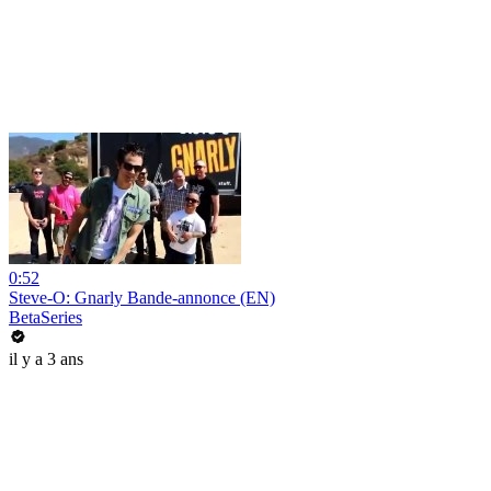
0:52
Steve-O: Gnarly Bande-annonce (EN)
BetaSeries
il y a 3 ans