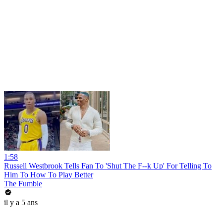
1:58
Russell Westbrook Tells Fan To 'Shut The F--k Up' For Telling To
Him To How To Play Better
The Fumble
il y a 5 ans