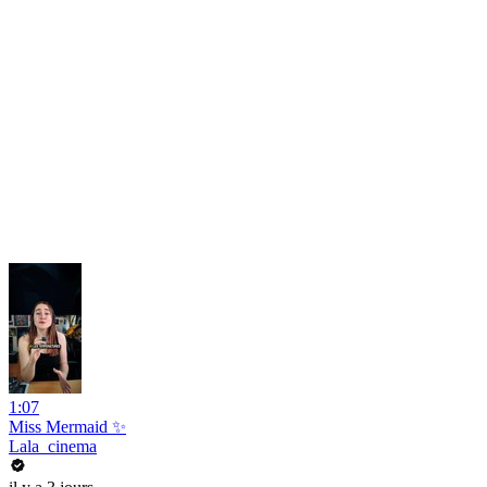
1:07
Miss Mermaid ✨
Lala_cinema