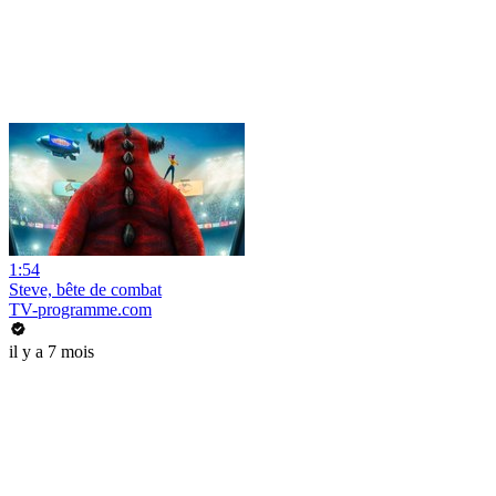
1:54
Steve, bête de combat
TV-programme.com
il y a 7 mois