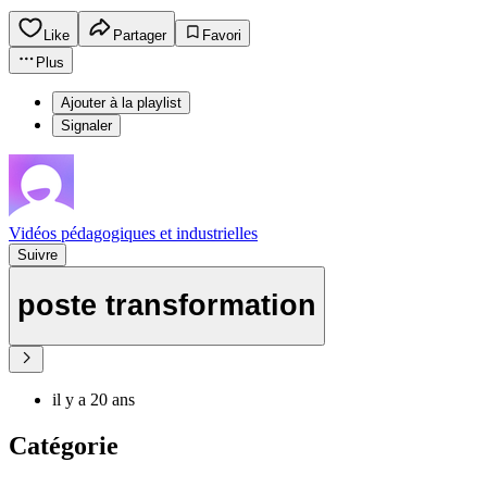
Like
Partager
Favori
Plus
Ajouter à la playlist
Signaler
Vidéos pédagogiques et industrielles
Suivre
poste transformation
il y a 20 ans
Catégorie