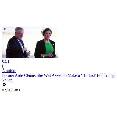
0:51
|
À suivre
Former Aide Claims She Was Asked to Make a ‘Hit List’ For Trump
Veuer
il y a 3 ans