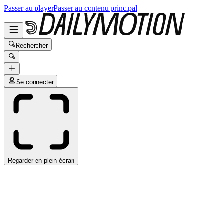
Passer au player
Passer au contenu principal
Rechercher
Se connecter
Regarder en plein écran