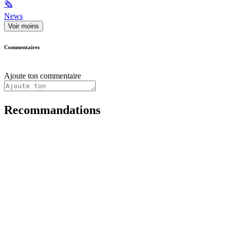
🗞
News
Voir moins
Commentaires
Ajoute ton commentaire
Recommandations