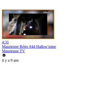
4:31
Maurienne Rétro #44 Hallow'mine
Maurienne TV
il y a 9 ans