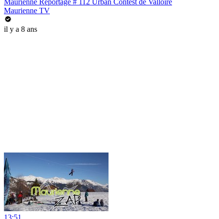
Maurienne Reportage # 112 Urban Contest de Valloire
Maurienne TV
il y a 8 ans
13:51