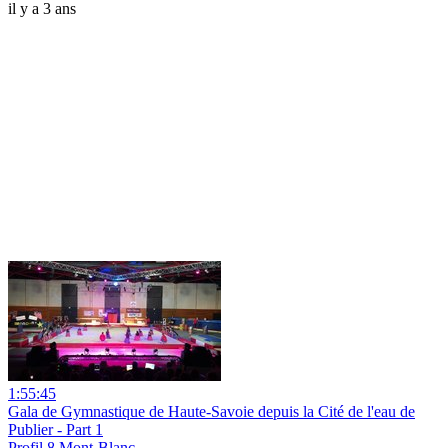
il y a 3 ans
1:55:45
Gala de Gymnastique de Haute-Savoie depuis la Cité de l'eau de
Publier - Part 1
Profil 8 Mont-Blanc