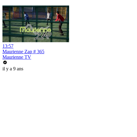
13:57
Maurienne Zap # 365
Maurienne TV
il y a 9 ans