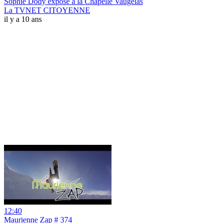
Sophie Dody expose à la Chapelle Vaugelas
La TVNET CITOYENNE
il y a 10 ans
12:40
Maurienne Zap # 374