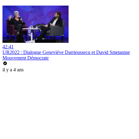
42:41
UR2022 : Dialogue Geneviève Darrieussecq et David Smetanine
Mouvement Démocrate
il y a 4 ans