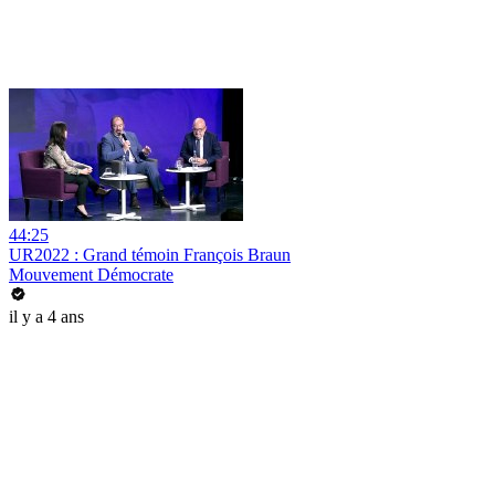
44:25
UR2022 : Grand témoin François Braun
Mouvement Démocrate
il y a 4 ans