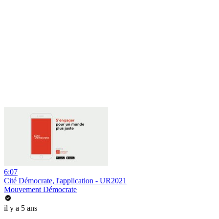
6:07
Cité Démocrate, l'application - UR2021
Mouvement Démocrate
il y a 5 ans