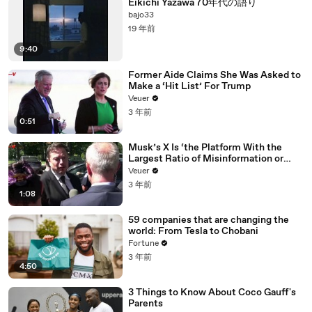
Eikichi Yazawa 70年代の語り
bajo33
19 年前
9:40
Former Aide Claims She Was Asked to
Make a ‘Hit List’ For Trump
Veuer
3 年前
0:51
Musk’s X Is ‘the Platform With the
Largest Ratio of Misinformation or
Disinformation’ Amongst All Social
Veuer
Media Platforms
3 年前
1:08
59 companies that are changing the
world: From Tesla to Chobani
Fortune
3 年前
4:50
3 Things to Know About Coco Gauff's
Parents