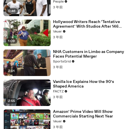
People
3 年前
0:46
Hollywood Writers Reach ‘Tentative
Agreement’ With Studios After 146
Day Strike
Veuer
3 年前
1:09
NHA Customers in Limbo as Company
Faces Potential Merger
SportsGrid
3 年前
2:01
Vanilla Ice Explains How the 90’s
Shaped America
FACTZ
3 年前
2:55
Amazon’ Prime Video Will Show
Commercials Starting Next Year
Veuer
3 年前