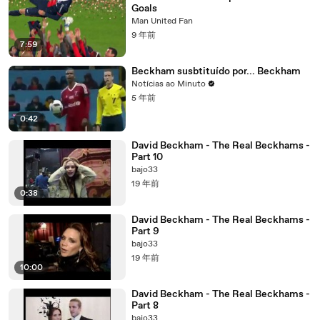
Goals
Man United Fan
9 年前
7:59
Beckham susbtituído por... Beckham
Notícias ao Minuto
5 年前
0:42
David Beckham - The Real Beckhams -
Part 10
bajo33
19 年前
0:38
David Beckham - The Real Beckhams -
Part 9
bajo33
19 年前
10:00
David Beckham - The Real Beckhams -
Part 8
bajo33