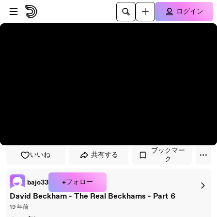
プレイヤーにスキップ
メインコンテンツにスキップ
ログイン
ブックマー
いいね
共有する
ク
+フォロー
bajo33
David Beckham - The Real Beckhams - Part 6
19 年前