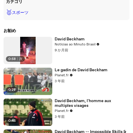
カテゴリ
🥇
スポーツ
お勧め
David Beckham
Notícias ao Minuto Brasil
9 か月前
0:58
|
次
Le gadin de David Beckham
Planet.fr
3 年前
0:28
David Beckham, l'homme aux
multiples visages
Planet.fr
3 年前
0:45
David Beckham -- Impossible Skills &