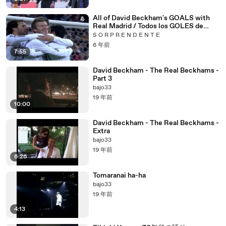
All of David Beckham's GOALS with
Real Madrid / Todos los GOLES de
David Beckham con el Real Madrid
S O R P R E N D E N T E
6 年前
7:55
David Beckham - The Real Beckhams -
Part 3
bajo33
19 年前
10:00
David Beckham - The Real Beckhams -
Extra
bajo33
19 年前
6:26
Tomaranai ha-ha
bajo33
19 年前
4:13