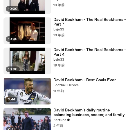
19 年前
10:00
David Beckham - The Real Beckhams -
Part 7
bajo33
19 年前
10:00
David Beckham - The Real Beckhams -
Part 4
bajo33
19 年前
10:00
David Beckham - Best Goals Ever
Football Heroes
11 年前
3:44
David Beckham's daily routine
balancing business, soccer, and family
Fortune
2 年前
0:51