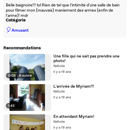
Belle baignoire!!! lol Rien de tel que l'intimité d'une salle de bain
pour filmer mon (mauvais) maniement des armes (enfin de
l'arme)! mdr
Catégorie
🎈
Amusant
Recommandations
Une fille qui ne sait pas prendre une
photo!
Nétoile
il y a 18 ans
0:05
|
À suivre
L'arrivée de Myriam!!!
Nétoile
il y a 18 ans
1:43
En attendant Myriam!
Nétoile
il y a 18 ans