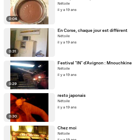
Nétoile
il y a 19 ans
0:04
En Corse, chaque jour est différent
Nétoile
il y a 19 ans
0:31
Festival "IN" d'Avignon : Mnouchkine
Nétoile
il y a 19 ans
0:29
resto japonais
Nétoile
il y a 19 ans
0:30
Chez moi
Nétoile