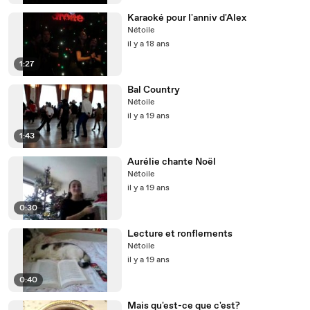
Karaoké pour l'anniv d'Alex
Nétoile
il y a 18 ans
1:27
Bal Country
Nétoile
il y a 19 ans
1:43
Aurélie chante Noël
Nétoile
il y a 19 ans
0:30
Lecture et ronflements
Nétoile
il y a 19 ans
0:40
Mais qu'est-ce que c'est?