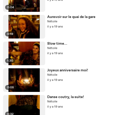
il y a 19 ans
0:04
Aurevoir sur le quai de la gare
Nétoile
il y a 19 ans
0:19
Slow time...
Nétoile
il y a 19 ans
1:30
Joyeux anniversaire moi!
Nétoile
il y a 19 ans
0:05
Danse coutry, la suite!
Nétoile
il y a 19 ans
0:32