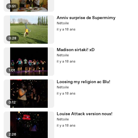
0:51
Anniv surprise de Supermimy
Nétoile
il y a 18 ans
0:28
Madison sirtaki! xD
Nétoile
il y a 18 ans
1:01
Loosing my religion ac Blu!
Nétoile
il y a 18 ans
0:12
Louise Attack version nous!
Nétoile
il y a 18 ans
2:26