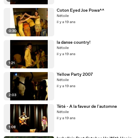
Coton Eyed Joe Powa^^
Nétoile
il y a 19 ans
0:30
la danse country!
Nétoile
il y a 19 ans
1:21
Yellow Party 2007
Nétoile
il y a 19 ans
2:03
Tété - A la faveur de l'automne
Nétoile
il y a 19 ans
1:08