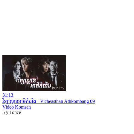
31:13
វិទ្យាស្ថានអាថ៍កំបាំង ​- Vicheasthan Athkombang 09
Video Komsan
5 yıl önce