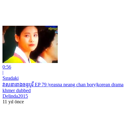
0:56
|
Sıradaki
វាសនានាងចន្ទបូរី EP 79 |veasna neang chan bory|korean drama
khmer dubbed
Delinda2015
11 yıl önce