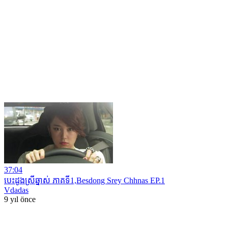
37:04
បេះដូងស្រីឆ្នាស់ ភាគទី1,Besdong Srey Chhnas EP.1
Vdadas
9 yıl önce