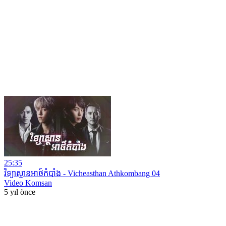
25:35
វិទ្យាស្ថានអាថ៍កំបាំង ​- Vicheasthan Athkombang 04
Video Komsan
5 yıl önce