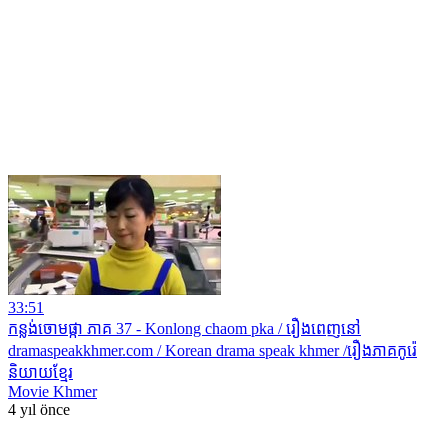
33:51
កន្លង់ចោមផ្កា ភាគ 37 - Konlong chaom pka / រឿងពេញនៅ
dramaspeakkhmer.com / Korean drama speak khmer /រឿងភាគកូរ៉េ
និយាយខ្មែរ
Movie Khmer
4 yıl önce