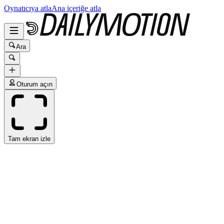
Oynatıcıya atla
Ana içeriğe atla
Ara
Oturum açın
Tam ekran izle