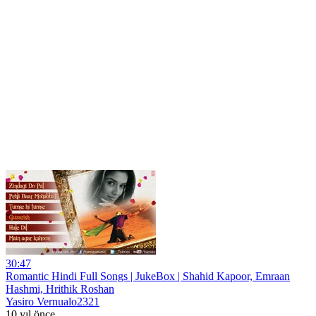
30:47
Romantic Hindi Full Songs | JukeBox | Shahid Kapoor, Emraan
Hashmi, Hrithik Roshan
Yasiro Vernualo2321
10 yıl önce