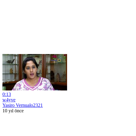
0:13
w4yve
Yasiro Vernualo2321
10 yıl önce