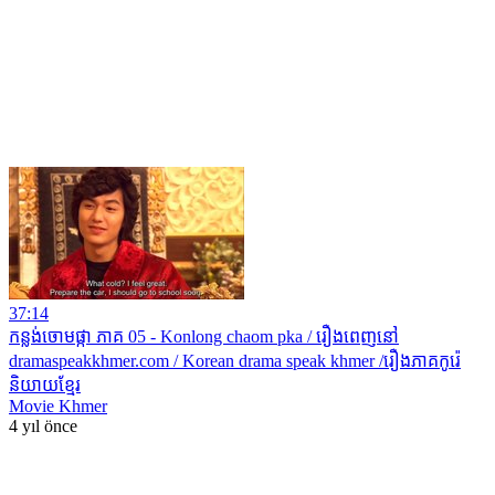
37:14
កន្លង់ចោមផ្កា ភាគ 05 - Konlong chaom pka / រឿងពេញនៅ
dramaspeakkhmer.com / Korean drama speak khmer /រឿងភាគកូរ៉េ
និយាយខ្មែរ
Movie Khmer
4 yıl önce