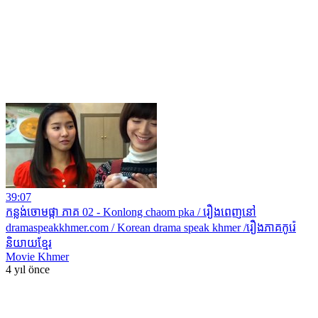
39:07
កន្លង់ចោមផ្កា ភាគ 02 - Konlong chaom pka / រឿងពេញនៅ
dramaspeakkhmer.com / Korean drama speak khmer /រឿងភាគកូរ៉េ
និយាយខ្មែរ
Movie Khmer
4 yıl önce