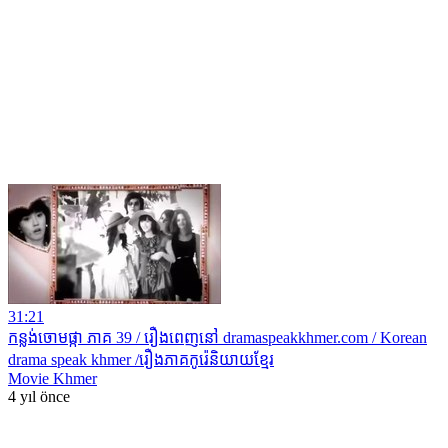
31:21
កន្លង់ចោមផ្កា ភាគ 39 / រឿងពេញនៅ dramaspeakkhmer.com / Korean
drama speak khmer /រឿងភាគកូរ៉េនិយាយខ្មែរ
Movie Khmer
4 yıl önce