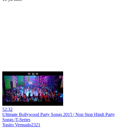
52:32
Ultimate Bollywood Party Songs 2015 | Non Stop Hindi Party
Songs |T-Series
Yasiro Vernualo2321