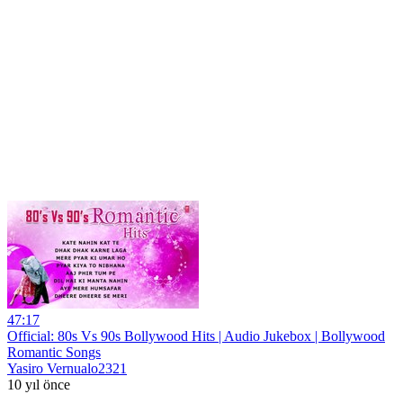
47:17
Official: 80s Vs 90s Bollywood Hits | Audio Jukebox | Bollywood
Romantic Songs
Yasiro Vernualo2321
10 yıl önce