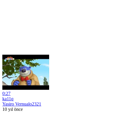
0:27
ka11q
Yasiro Vernualo2321
10 yıl önce