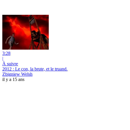
3:28
|
À suivre
2012 : Le con, la brute, et le truand.
Zbigniew Welsh
il y a 15 ans