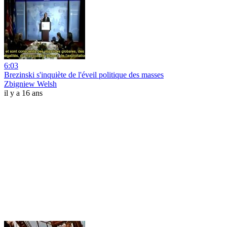
6:03
Brezinski s'inquiète de l'éveil politique des masses
Zbigniew Welsh
il y a 16 ans