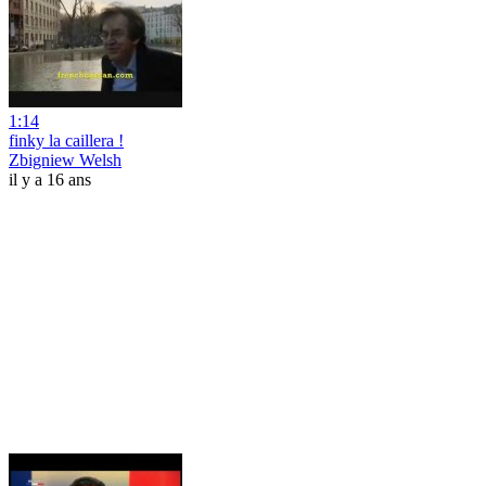
1:14
finky la caillera !
Zbigniew Welsh
il y a 16 ans