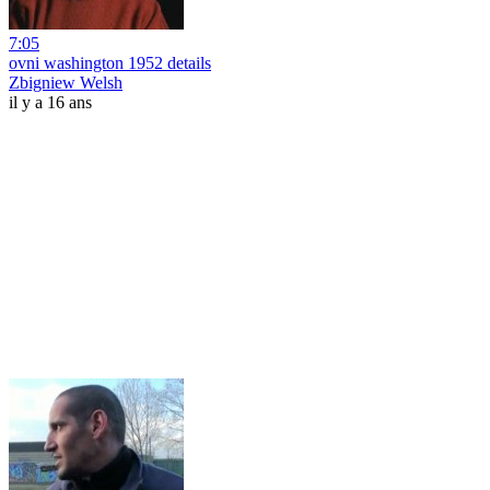
7:05
ovni washington 1952 details
Zbigniew Welsh
il y a 16 ans