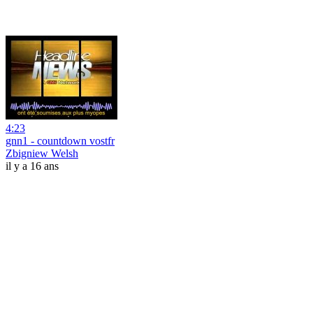
4:23
gnn1 - countdown vostfr
Zbigniew Welsh
il y a 16 ans