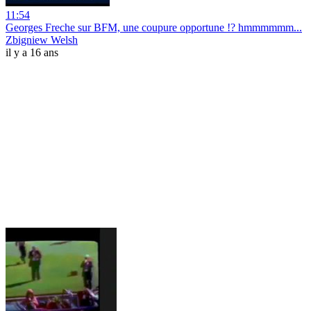
11:54
Georges Freche sur BFM, une coupure opportune !? hmmmmmm...
Zbigniew Welsh
il y a 16 ans