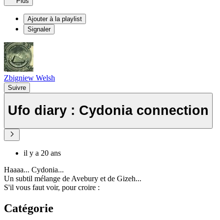
Plus
Ajouter à la playlist
Signaler
Zbigniew Welsh
Suivre
Ufo diary : Cydonia connection
il y a 20 ans
Haaaa... Cydonia...
Un subtil mélange de Avebury et de Gizeh...
S'il vous faut voir, pour croire :
Catégorie