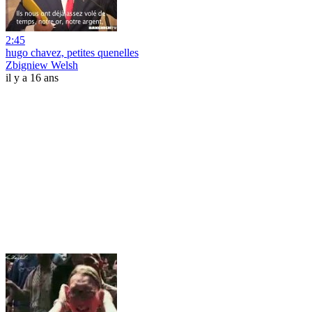
2:45
hugo chavez, petites quenelles
Zbigniew Welsh
il y a 16 ans