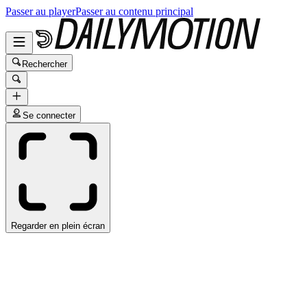
Passer au player
Passer au contenu principal
Rechercher
Se connecter
Regarder en plein écran