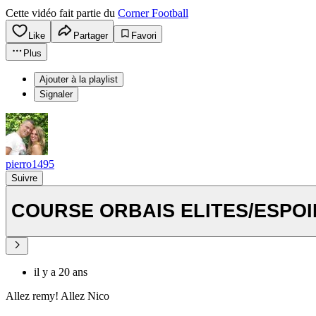
Cette vidéo fait partie du
Corner Football
Like
Partager
Favori
Plus
Ajouter à la playlist
Signaler
pierro1495
Suivre
COURSE ORBAIS ELITES/ESPOI
il y a 20 ans
Allez remy! Allez Nico