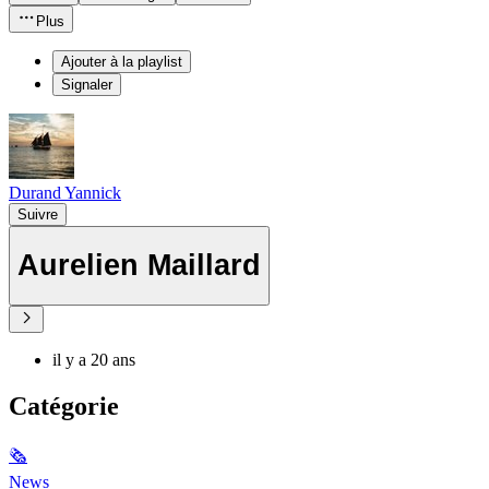
Plus
Ajouter à la playlist
Signaler
Durand Yannick
Suivre
Aurelien Maillard
il y a 20 ans
Catégorie
🗞
News