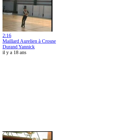
2:16
Maillard Aurelien à Crosne
Durand Yannick
il y a 18 ans