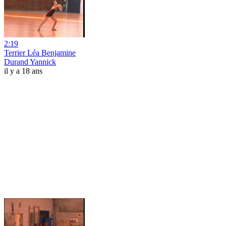
2:19
Terrier Léa Benjamine
Durand Yannick
il y a 18 ans