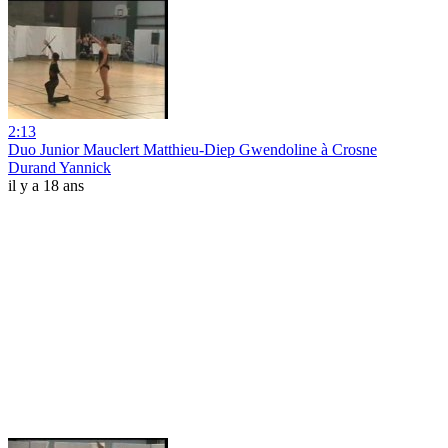
2:13
Duo Junior Mauclert Matthieu-Diep Gwendoline à Crosne
Durand Yannick
il y a 18 ans