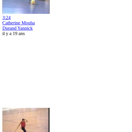
3:24
Catherine Mouha
Durand Yannick
il y a 19 ans