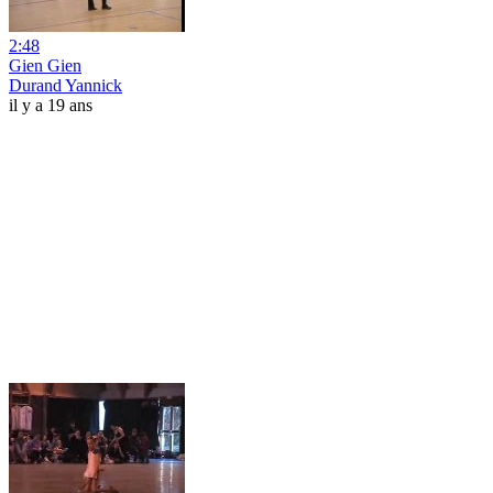
2:48
Gien Gien
Durand Yannick
il y a 19 ans