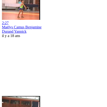
2:27
Maëlys Camus Benjamine
Durand Yannick
il y a 18 ans