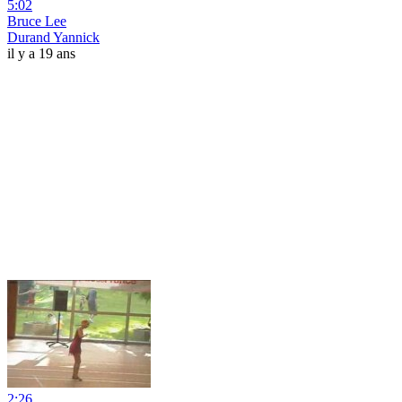
5:02
Bruce Lee
Durand Yannick
il y a 19 ans
2:26