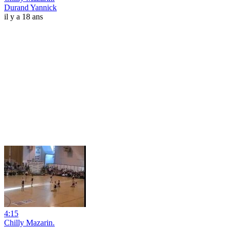
Durand Yannick
il y a 18 ans
4:15
Chilly Mazarin.