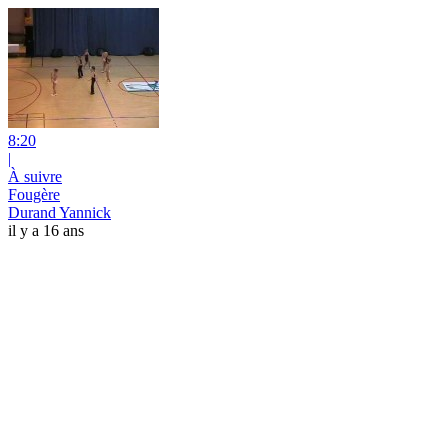
8:20
|
À suivre
Fougère
Durand Yannick
il y a 16 ans