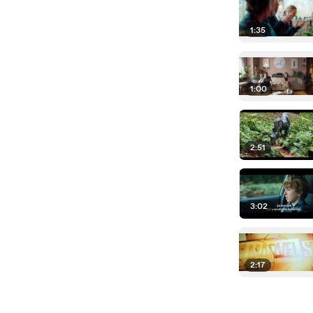
1:35
1:00
2:51
3:02
2:17