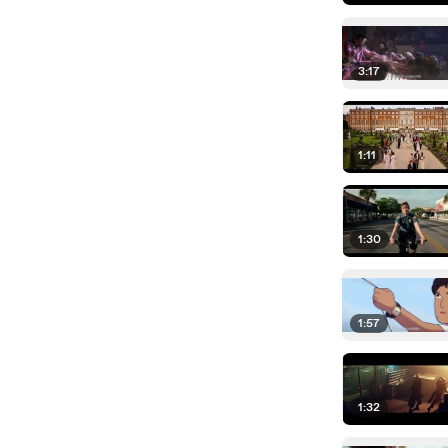
3:17
1:11
1:30
1:57
1:32