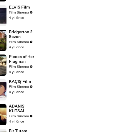
ELVIS Film
Film Sinema
4 yıl önce
Bridgerton 2
Sezon
Film Sinema
4 yıl önce
Pieces of Her
Fragman
Film Sinema
4 yıl önce
KAÇIŞ Film
Film Sinema
4 yıl önce
ADANIŞ
KUTSAL
KAVGA Film
Film Sinema
4 yıl önce
Bir Tutam