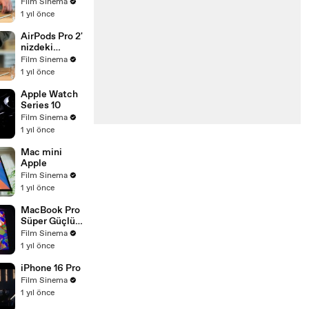
kaplamaları
Film Sinema
temizleme
1 yıl önce
AirPods Pro 2'
nizdeki
kaplamaları
Film Sinema
temizleme
1 yıl önce
Apple Watch
Series 10
Film Sinema
1 yıl önce
Mac mini
Apple
Film Sinema
1 yıl önce
MacBook Pro
Süper Güçlü
M4 Çip
Film Sinema
1 yıl önce
iPhone 16 Pro
Film Sinema
1 yıl önce