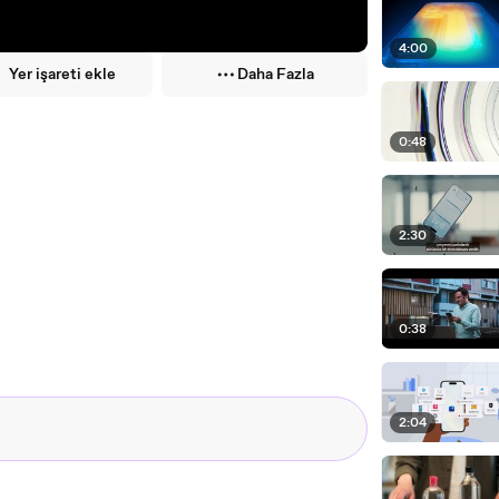
4:00
Yer işareti ekle
Daha Fazla
0:48
2:30
0:38
2:04