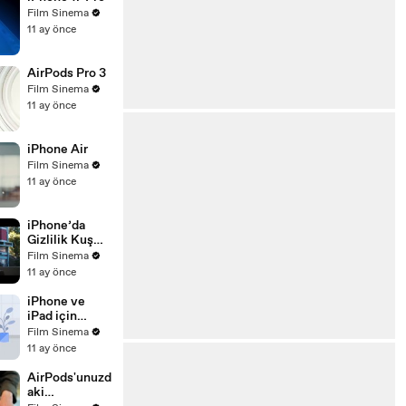
For Children
Film Sinema
11 ay önce
AirPods Pro 3
Film Sinema
11 ay önce
iPhone Air
Film Sinema
11 ay önce
iPhone’da
Gizlilik Kuş
Sürüsü
Film Sinema
11 ay önce
iPhone ve
iPad için
Apple Destek
Film Sinema
uygulaması
11 ay önce
hakkında bilgi
edinin
AirPods'unuzd
aki