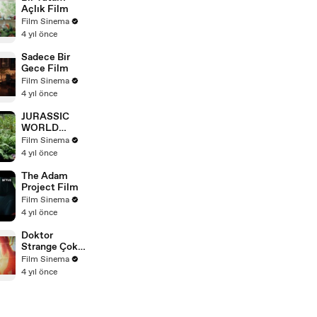
Açlık Film
Film Sinema
4 yıl önce
Sadece Bir
Gece Film
Film Sinema
4 yıl önce
JURASSIC
WORLD
HAKİMİYET
Film Sinema
Film
4 yıl önce
The Adam
Project Film
Film Sinema
4 yıl önce
Doktor
Strange Çoklu
Evren
Film Sinema
Çılgınlığında
4 yıl önce
Film