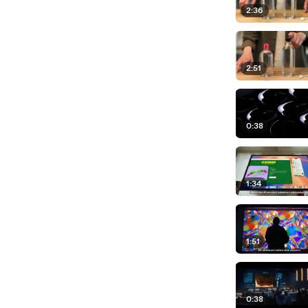
2:36
2:51
0:38
1:34
1:51
0:38