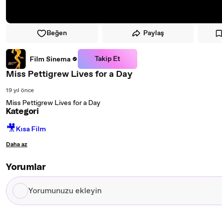
Beğen
Paylaş
Takip Et
Film Sinema
Miss Pettigrew Lives for a Day
19 yıl önce
Miss Pettigrew Lives for a Day
Kategori
🎥
Kısa Film
Daha az
Yorumlar
Yorumunuzu
ekleyin