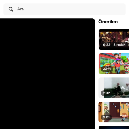
Ara
Önerilen
9:22
|
Sıradaki
33:11
2:32
3:01