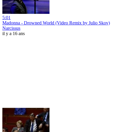
5:01
Madonna - Drowned World (Video Remix by Julio Skov)
Narcissus
il y a 16 ans