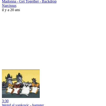
Madonna - Get Together - Backdrop
Narcissus
il y a 20 ans
3:30
Weird al yankovic - hamster