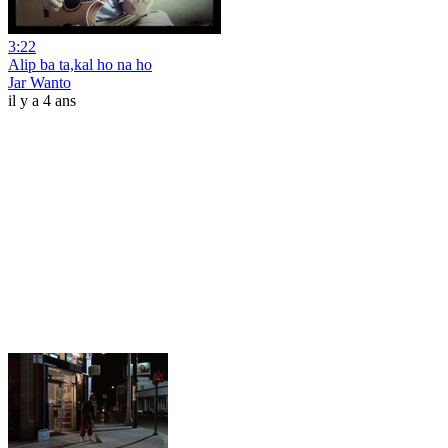
3:22
Alip ba ta,kal ho na ho
Jar Wanto
il y a 4 ans