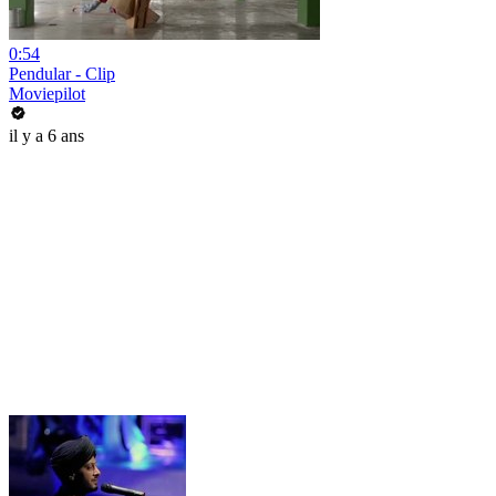
0:54
Pendular - Clip
Moviepilot
il y a 6 ans