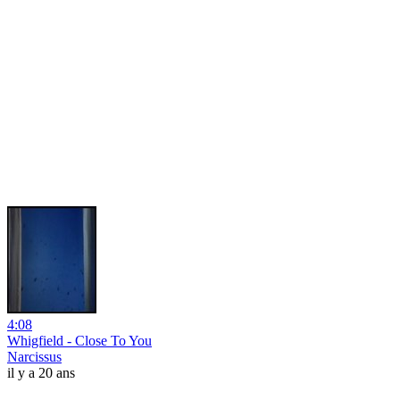
4:08
Whigfield - Close To You
Narcissus
il y a 20 ans