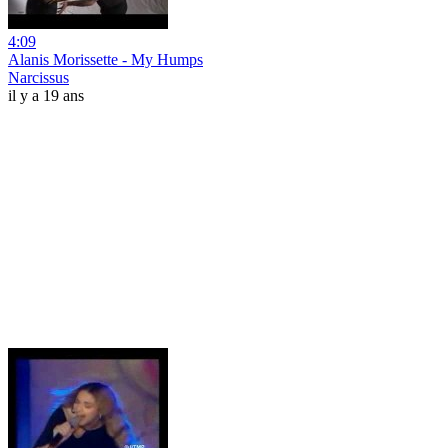
4:09
Alanis Morissette - My Humps
Narcissus
il y a 19 ans