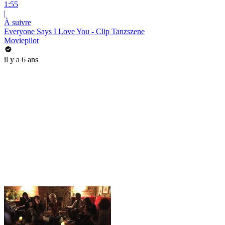
1:55
|
À suivre
Everyone Says I Love You - Clip Tanzszene
Moviepilot
il y a 6 ans