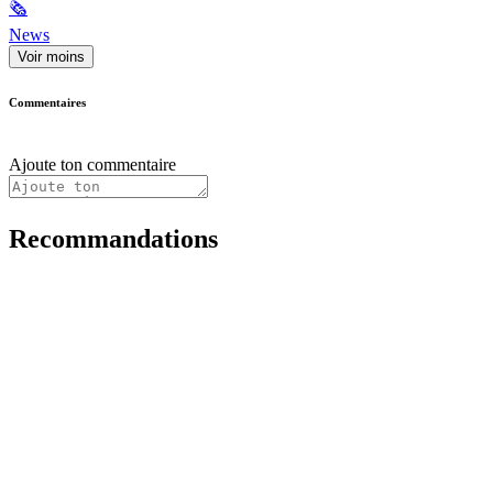
🗞
News
Voir moins
Commentaires
Ajoute ton commentaire
Recommandations