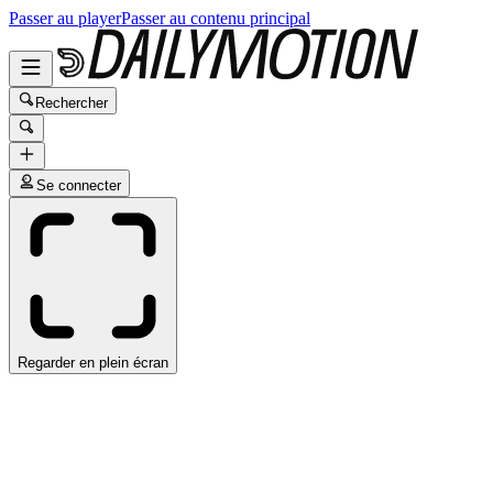
Passer au player
Passer au contenu principal
Rechercher
Se connecter
Regarder en plein écran