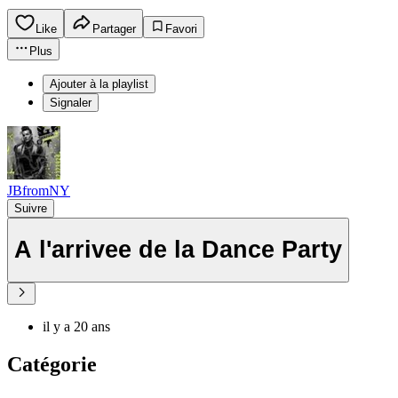
Like
Partager
Favori
Plus
Ajouter à la playlist
Signaler
JBfromNY
Suivre
A l'arrivee de la Dance Party
il y a 20 ans
Catégorie