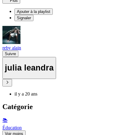
Plus
Ajouter à la playlist
Signaler
reby alain
Suivre
julia leandra
il y a 20 ans
Catégorie
📚
Éducation
Voir moins