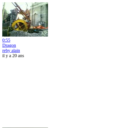
0:55
Dragon
reby alain
il y a 20 ans