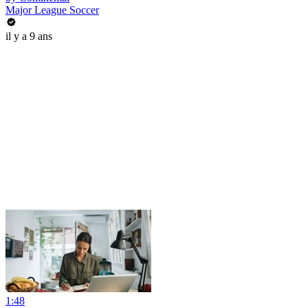
Major League Soccer
il y a 9 ans
1:48