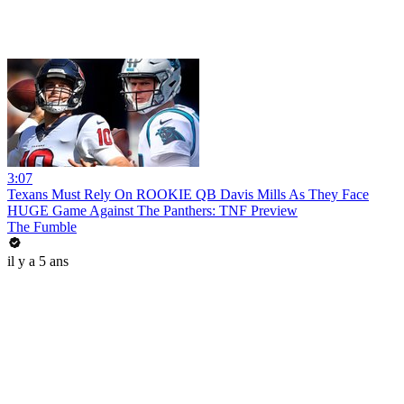
3:07
Texans Must Rely On ROOKIE QB Davis Mills As They Face
HUGE Game Against The Panthers: TNF Preview
The Fumble
il y a 5 ans