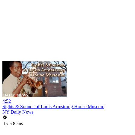
4:52
Sights & Sounds of Louis Armstrong House Museum
NY Daily News
il y a 8 ans