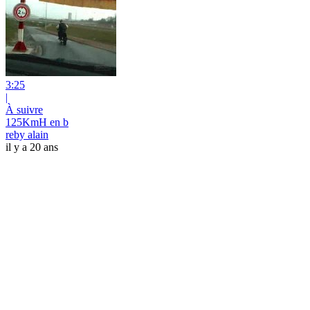
3:25
|
À suivre
125KmH en b
reby alain
il y a 20 ans