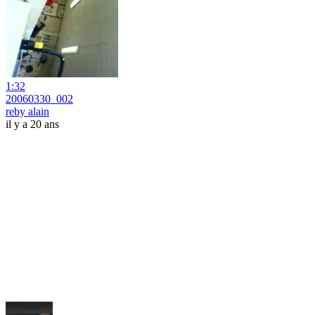
1:32
20060330_002
reby alain
il y a 20 ans