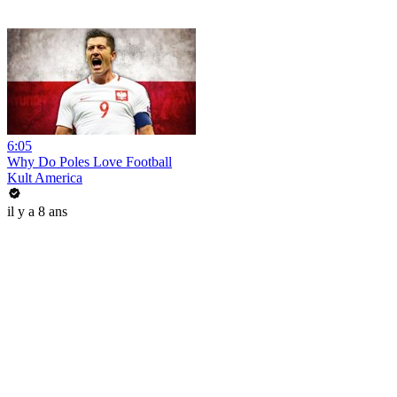
6:05
Why Do Poles Love Football
Kult America
il y a 8 ans