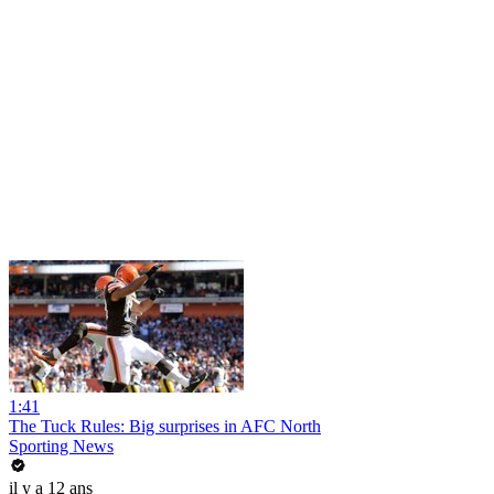
1:41
The Tuck Rules: Big surprises in AFC North
Sporting News
il y a 12 ans