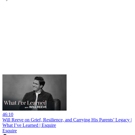
46:10
Will Reeve on Grief, Resilience, and Carrying His Parents’ Legacy |
What I’ve Learned | Esquire
Esquire