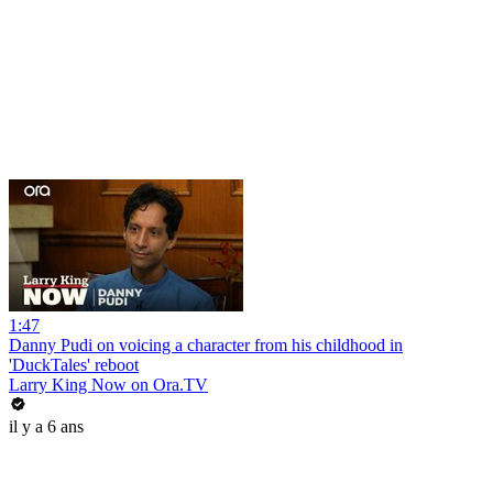
1:47
Danny Pudi on voicing a character from his childhood in
'DuckTales' reboot
Larry King Now on Ora.TV
il y a 6 ans