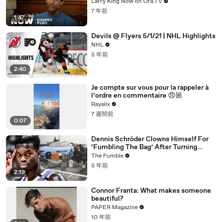
Larry King Now on Ora.TV
7 年前
1:47
Devils @ Flyers 5/1/21 | NHL Highlights
NHL
5 年前
2:40
Je compte sur vous pour la rappeler à
l’ordre en commentaire 😠🏼
Rayalix
7 週間前
0:07
Dennis Schröder Clowns Himself For
‘Fumbling The Bag’ After Turning
Down $84m From The Lakers
The Fumble
5 年前
2:19
Connor Franta: What makes someone
beautiful?
PAPER Magazine
10 年前