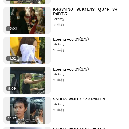
K4G3N N0 TSUK1 L4ST QU4RT3R
P4RT 5
Jérémy
19 年前
16:03
Loving you 01 (2/5)
Jérémy
19 年前
11:32
Loving you 01 (3/5)
Jérémy
19 年前
9:09
SN00W WH1T3 3P 2 P4RT 4
Jérémy
19 年前
14:12