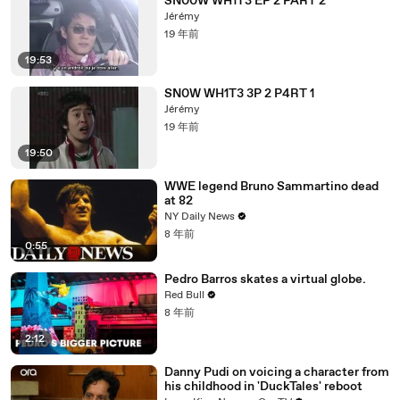
SN00W WH1T3 EP 2 PART 2
Jérémy
19 年前
19:53
SN0W WH1T3 3P 2 P4RT 1
Jérémy
19 年前
19:50
WWE legend Bruno Sammartino dead
at 82
NY Daily News
8 年前
0:55
Pedro Barros skates a virtual globe.
Red Bull
8 年前
2:12
Danny Pudi on voicing a character from
his childhood in 'DuckTales' reboot