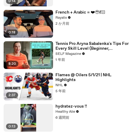
0:14
French + Arabic = ❤️‍🥹💃🏻
Rayalix
2 か月前
0:18
Tennis Pro Aryna Sabalenka's Tips For
Every Skill Level (Beginner,
Intermediate, Collegiate)
SELF Magazine
1 年前
8:20
Flames @ Oilers 5/1/21 | NHL
Highlights
NHL
5 年前
2:37
hydratez-vous !!
Healthy Alie
6 週間前
0:13