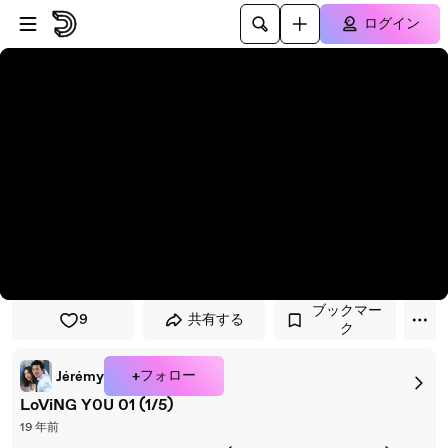
プレイヤーにスキップ
メインコンテンツにスキップ
ログイン
ブックマー
9
共有する
ク
+フォロー
Jérémy
LoViNG Y0U 01 (1/5)
19 年前