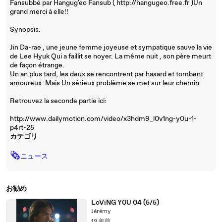
Fansubbé par Hangug'eo Fansub ( http://hangugeo.free.fr )Un
grand merci à elle!!
Synopsis:
Jin Da-rae , une jeune femme joyeuse et sympatique sauve la vie
de Lee Hyuk Qui a faillit se noyer. La même nuit , son père meurt
de façon étrange.
Un an plus tard, les deux se rencontrent par hasard et tombent
amoureux. Mais Un sérieux problème se met sur leur chemin.
Retrouvez la seconde partie ici:
http://www.dailymotion.com/video/x3hdm9_l0v1ng-y0u-1-
p4rt-25
カテゴリ
🗞
ニュース
お勧め
LoViNG Y0U 04 (5/5)
Jérémy
19 年前