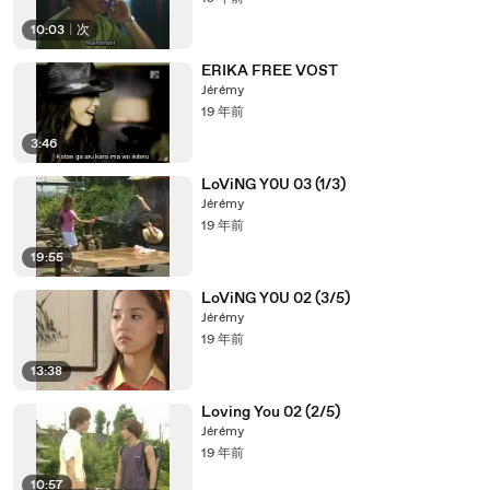
10:03
|
次
ERIKA FREE VOST
Jérémy
19 年前
3:46
LoViNG Y0U 03 (1/3)
Jérémy
19 年前
19:55
LoViNG Y0U 02 (3/5)
Jérémy
19 年前
13:38
Loving You 02 (2/5)
Jérémy
19 年前
10:57