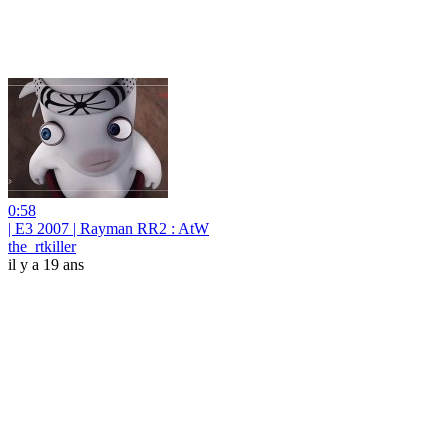
0:58
| E3 2007 | Rayman RR2 : AtW
the_rtkiller
il y a 19 ans