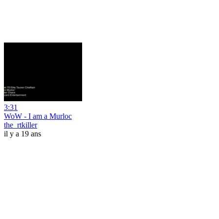
3:31
WoW - I am a Murloc
the_rtkiller
il y a 19 ans