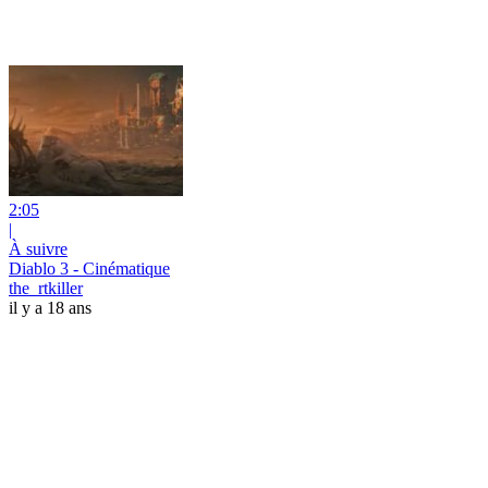
2:05
|
À suivre
Diablo 3 - Cinématique
the_rtkiller
il y a 18 ans