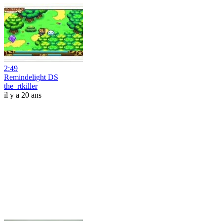
2:49
Remindelight DS
the_rtkiller
il y a 20 ans