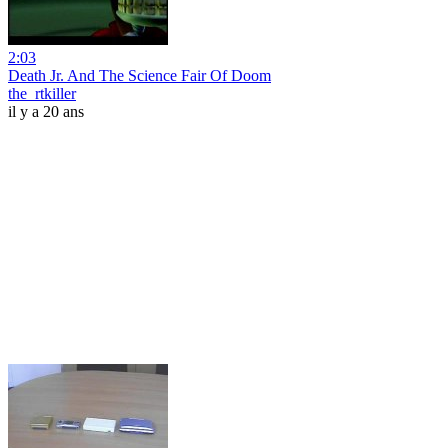
2:03
Death Jr. And The Science Fair Of Doom
the_rtkiller
il y a 20 ans