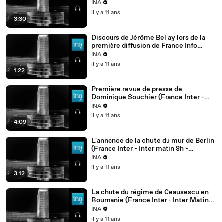
INA
il y a 11 ans
3:30
Discours de Jérôme Bellay lors de la
première diffusion de France Info
(France Inter - Inter Matin 6h30 - 1er
INA
juin 1987)
il y a 11 ans
1:22
Première revue de presse de
Dominique Souchier (France Inter -
Inter matin 8h - 06/12/1982)
INA
il y a 11 ans
4:09
L'annonce de la chute du mur de Berlin
(France Inter - Inter matin 8h -
10/11/1989)
INA
il y a 11 ans
3:12
La chute du régime de Ceausescu en
Roumanie (France Inter - Inter Matin
8h - 22/12/1989)
INA
il y a 11 ans