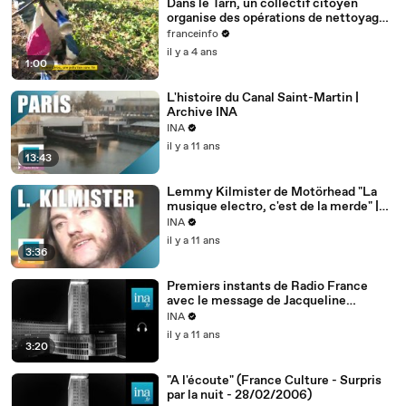
Dans le Tarn, un collectif citoyen
organise des opérations de nettoyage
de la rivière Cérou
franceinfo
il y a 4 ans
1:00
L'histoire du Canal Saint-Martin |
Archive INA
INA
il y a 11 ans
13:43
Lemmy Kilmister de Motörhead "La
musique electro, c'est de la merde" |
Archive INA
INA
il y a 11 ans
3:36
Premiers instants de Radio France
avec le message de Jacqueline
Baudrier (6 janvier 1975)
INA
il y a 11 ans
3:20
"A l'écoute" (France Culture - Surpris
par la nuit - 28/02/2006)