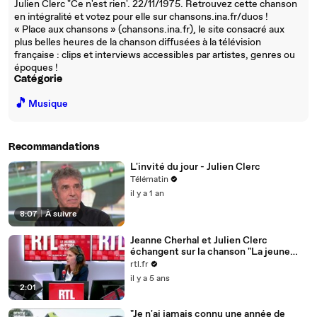
Julien Clerc "Ce n'est rien'. 22/11/1975. Retrouvez cette chanson
en intégralité et votez pour elle sur chansons.ina.fr/duos !
« Place aux chansons » (chansons.ina.fr), le site consacré aux
plus belles heures de la chanson diffusées à la télévision
française : clips et interviews accessibles par artistes, genres ou
époques !
Catégorie
🎵
Musique
Recommandations
L'invité du jour - Julien Clerc
Télématin
il y a 1 an
8:07
|
À suivre
Jeanne Cherhal et Julien Clerc
échangent sur la chanson "La jeune
fille en feu"
rtl.fr
il y a 5 ans
2:01
"Je n'ai jamais connu une année de