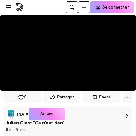
Passer au player
Passer au contenu principal
Se connecter
5
Partager
Favori
Suivre
INA
Julien Clerc "Ce n'est rien'
il y a 19 ans