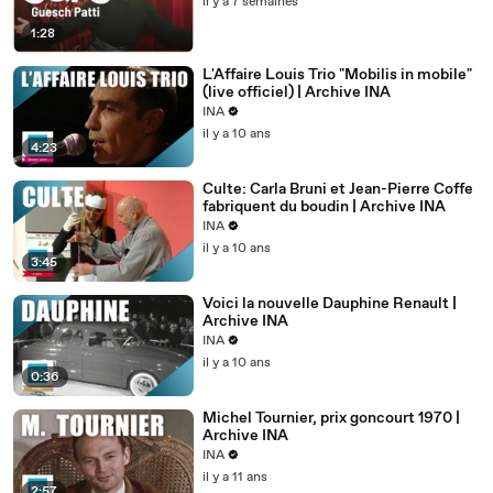
il y a 7 semaines
1:28
L'Affaire Louis Trio "Mobilis in mobile"
(live officiel) | Archive INA
INA
il y a 10 ans
4:23
Culte: Carla Bruni et Jean-Pierre Coffe
fabriquent du boudin | Archive INA
INA
il y a 10 ans
3:45
Voici la nouvelle Dauphine Renault |
Archive INA
INA
il y a 10 ans
0:36
Michel Tournier, prix goncourt 1970 |
Archive INA
INA
il y a 11 ans
2:57