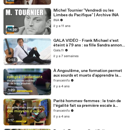
Michel Tournier "Vendredi ou les
Limbes du Pacifique" | Archive INA
INA
il y a 11 ans
14:39
GALA VIDÉO - Frank Michael s’est
éteint à 79 ans : sa fille Sandra annonce
la déchirante nouvelle
Gala.fr
il y a 7 semaines
0:55
À Angoulême, une formation permet
aux sourds et muets d'apprendre la
langue des signes
franceinfo
il y a 4 ans
1:20
Parité hommes-femmes : le train de
l’égalité fait sa première escale à
Nantes
franceinfo
il y a 4 ans
1:17