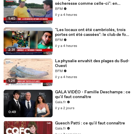
sécheresse comme celle-ci": en
Charente-Maritime, à cause de la
BFM
sécheresse, l'herbe de cette prairie
il y a 4 heures
n'est plus comestible pour les vaches
1:40
depuis le 1er juin
"Les locaux ont été cambriolés, trois
portes ont été cassées": le club de foot
de Champfleur victime d'un
BFM
cambriolage
il y a 4 heures
2:31
La physalie envahit des plages du Sud-
Ouest
BFM
il y a 4 heures
1:26
GALA VIDÉO - Famille Deschamps : ce
qu'il faut connaître
Gala.fr
il y a 2 jours
0:49
Guesch Patti : ce qu'il faut connaître
Gala.fr