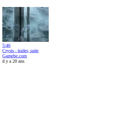
5:46
Crysis - trailer, suite
Gamebe.com
il y a 20 ans