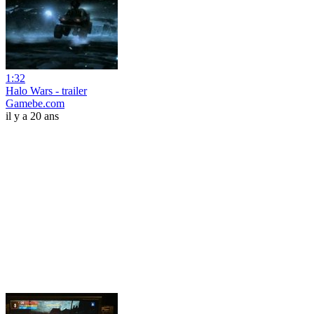
1:32
Halo Wars - trailer
Gamebe.com
il y a 20 ans