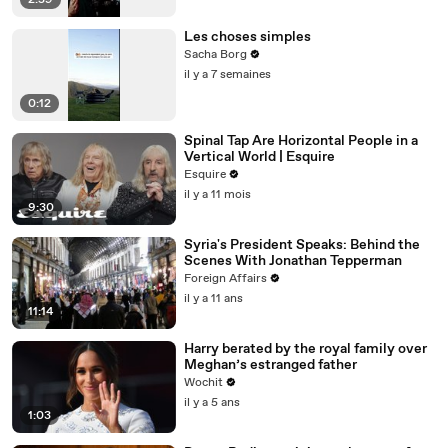
2:59
Les choses simples
Sacha Borg
il y a 7 semaines
0:12
Spinal Tap Are Horizontal People in a
Vertical World | Esquire
Esquire
il y a 11 mois
9:30
Syria's President Speaks: Behind the
Scenes With Jonathan Tepperman
Foreign Affairs
il y a 11 ans
11:14
Harry berated by the royal family over
Meghan’s estranged father
Wochit
il y a 5 ans
1:03