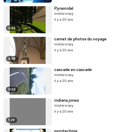
Pyramidal
mistercrazy
il y a 20 ans
2:42
carnet de photos du voyage
mistercrazy
il y a 20 ans
4:39
cascade en cascade
mistercrazy
il y a 20 ans
0:52
indiana jones
mistercrazy
il y a 20 ans
1:28
pyrotechnie