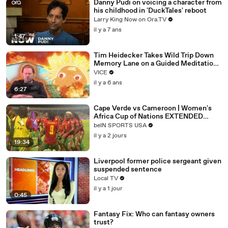
Danny Pudi on voicing a character from
his childhood in 'DuckTales' reboot
Larry King Now on Ora.TV
il y a 7 ans
1:47
Tim Heidecker Takes Wild Trip Down
Memory Lane on a Guided Meditation |
Inside My Mind
VICE
il y a 6 ans
6:27
Cape Verde vs Cameroon | Women's
Africa Cup of Nations EXTENDED
HIGHLIGHTS | 08062026 |
beIN SPORTS USA
beINSportsUSA
il y a 2 jours
19:34
Liverpool former police sergeant given
suspended sentence
Local TV
il y a 1 jour
0:45
Fantasy Fix: Who can fantasy owners
trust?