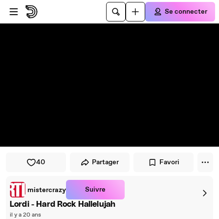
Passer au player
Passer au contenu principal
Se connecter
40
Partager
Favori
Suivre
mistercrazy
Lordi - Hard Rock Hallelujah
il y a 20 ans