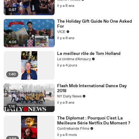
il y a 8 ans
0:57
The Holiday Gift Guide No One Asked
For
VICE
il y a 6 ans
4:05
Le meilleur rôle de Tom Holland
Le cinéma d'Amaury
il y a 4 jours
1:40
Flash Mob International Dance Day
2018
NY Daily News
il y a 8 ans
1:15
The Diplomat : Pourquoi C'est La
Meilleure Série Netflix Du Moment ?
Contrebande Films
il y a 8 mois