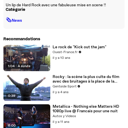
Un lip de Hard Rock avec une fabuleuse mise en scene !!
Catégorie
🗞
News
Recommandations
Le rock de "Kick out the jam"
Ouest-France.fr
il y a 10 ans
1:04
|
À suivre
Rocky : la scène la plus culte du film
avec des bruitages à la place de la
musique
Gentside Sport
il y a 4 ans
0:39
Metallica - Nothing else Matters HD
1080p live @ Francais pour une nuit
Autos y Videos
il y a 11 ans
6:00