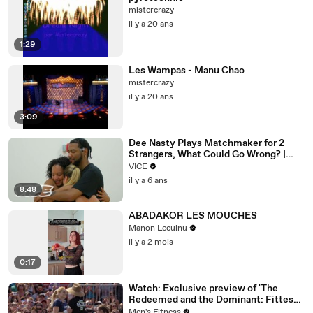
mistercrazy
il y a 20 ans
1:29
Les Wampas - Manu Chao
mistercrazy
il y a 20 ans
3:09
Dee Nasty Plays Matchmaker for 2
Strangers, What Could Go Wrong? |
Pavement Passion: Brighton Beach
VICE
il y a 6 ans
8:48
ABADAKOR LES MOUCHES
Manon Leculnu
il y a 2 mois
0:17
Watch: Exclusive preview of 'The
Redeemed and the Dominant: Fittest
on Earth'
Men's Fitness