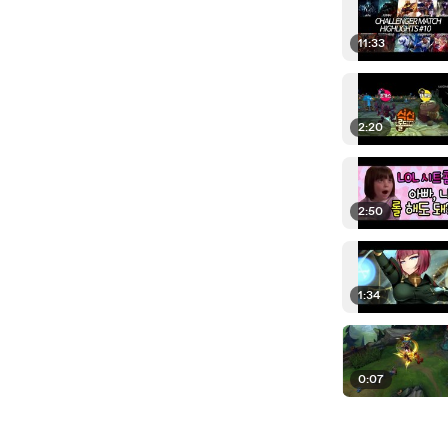
11:33
2:20
2:50
1:34
0:07