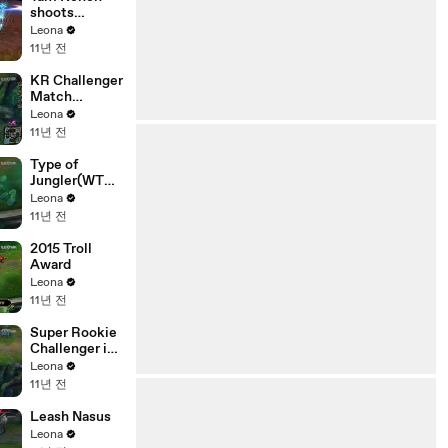
shoots
Lucian's ult?!
Leona
11년 전
KR Challenger
Match
Highlights
Leona
EP25 - BDD,
11년 전
Cuvee, Fly
Type of
Jungler(WTF
R U doin?)
Leona
11년 전
2015 Troll
Award
Leona
11년 전
Super Rookie
Challenger in
Kor. [CJE
Leona
BDD]
11년 전
Leash Nasus
Leona