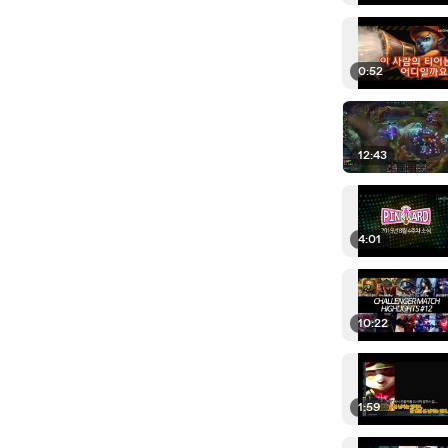
0:52
12:43
4:01
10:22
1:59