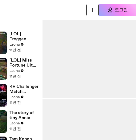
로그인
[LOL]
Froggen -
Yasuo
Leona
11년 전
[LOL] Miss
Fortune Ult
Highlights
Leona
11년 전
KR Challenger
Match
Highlights
Leona
EP27 - Wraith,
11년 전
Fury, Ohq
The story of
tiny Annie
Leona
11년 전
Tam Kench