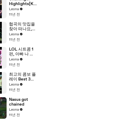
Highlights[KO
R]#10
Leona
11년 전
협곡의 맛집을
찾아 떠나요,
식신 롤드!
Leona
11년 전
LOL 시트콤 1
편, 아빠 나 롤
해도 돼?
Leona
11년 전
최고의 콤보 플
레이 Best 3
(League of
Leona
Legends
11년 전
Wombo
Combo Best
Nasus got
3)
chained
Leona
11년 전