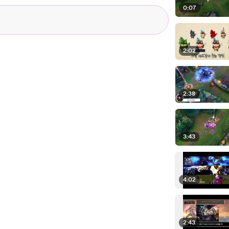
0:07
2:02
2:38
3:43
4:02
2:43