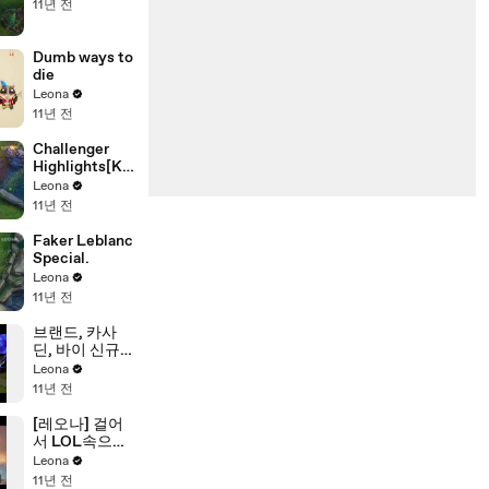
11년 전
Dumb ways to
die
Leona
11년 전
Challenger
Highlights[KO
R]#8
Leona
11년 전
Faker Leblanc
Special.
Leona
11년 전
브랜드, 카사
딘, 바이 신규
스킨 미리보기
Leona
/ Spirit Fire 브
11년 전
랜드, Cosmic
Reaver 카사
[레오나] 걸어
딘, Demon 바
서 LOL속으로,
이
AOS의 역사 알
Leona
아보기
11년 전