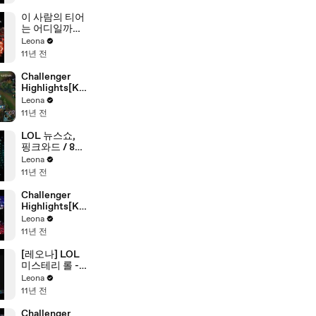
이 사람의 티어
는 어디일까요
- 정답
Leona
11년 전
Challenger
Highlights[KO
R]#22
Leona
11년 전
LOL 뉴스쇼,
핑크와드 / 8월
4주차 리그오
Leona
브레전드 소식
11년 전
Challenger
Highlights[KO
R]#12
Leona
11년 전
[레오나] LOL
미스테리 롤 -
끊을수 없는 위
Leona
험한 손짓
11년 전
Challenger