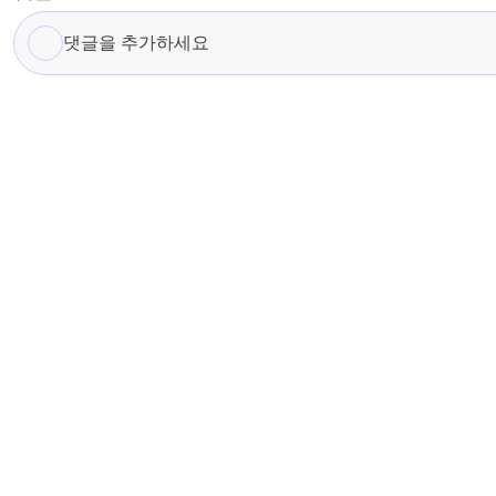
댓
글
을
추
가
하
세
요