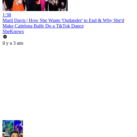
1:38
Maril Davis | How She Wants 'Outlander' to End & Why She'd
Make Caitríona Balfe Do a TikTok Dance
SheKnows
il y a 3 ans