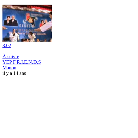
3:02
|
À suivre
YEP F.R.I.E.N.D.S
Manon
il y a 14 ans