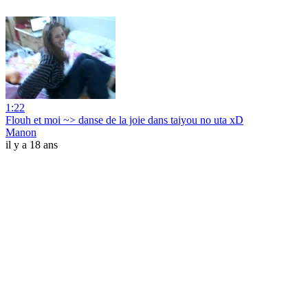
1:22
Flouh et moi ~> danse de la joie dans taiyou no uta xD
Manon
il y a 18 ans