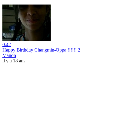
0:42
Happy Birthday Changmin-Oppa !!!!!! 2
Manon
il y a 18 ans