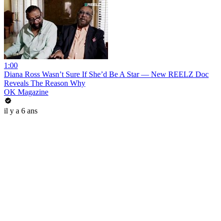
1:00
Diana Ross Wasn’t Sure If She’d Be A Star — New REELZ Doc
Reveals The Reason Why
OK Magazine
il y a 6 ans