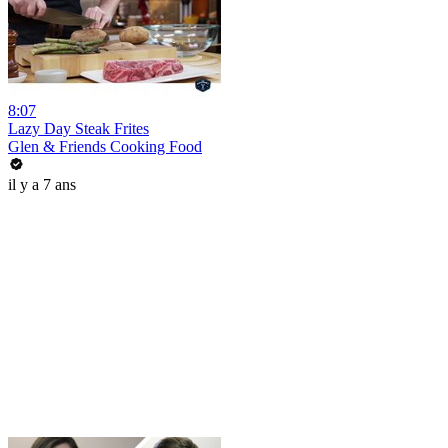
8:07
Lazy Day Steak Frites
Glen & Friends Cooking Food
il y a 7 ans