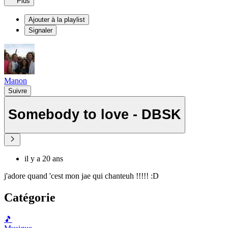
Plus
Ajouter à la playlist
Signaler
Manon
Suivre
Somebody to love - DBSK
il y a 20 ans
j'adore quand 'cest mon jae qui chanteuh !!!!! :D
Catégorie
🎵