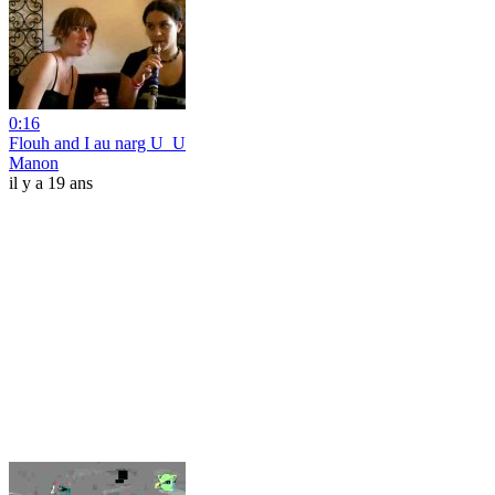
0:16
Flouh and I au narg U_U
Manon
il y a 19 ans