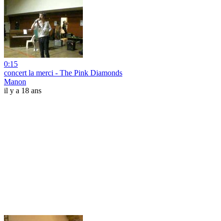
0:15
concert la merci - The Pink Diamonds
Manon
il y a 18 ans