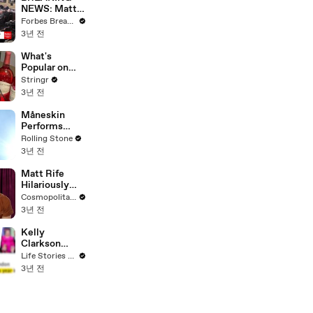
NEWS: Matt
Gaetz Tells
Forbes Breaking News
House
3년 전
Committee:
'I'm Not Going
What's
To Vote For A
Popular on
Continuing
Uber Eats?
Stringr
Resolution'
3년 전
Måneskin
Performs
"HONEY" at
Rolling Stone
MSG
3년 전
Matt Rife
Hilariously
Roasts Your
Cosmopolitan USA
Dating
3년 전
Profiles |
Cosmopolitan
Kelly
Clarkson
Fights Back
Life Stories By Goalcast
Against
3년 전
Brandon
Blackstock In
Devastating
Divorce