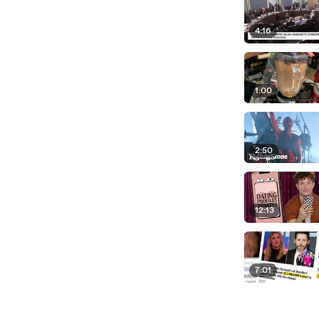
4:16
1:00
2:50
12:13
7:01