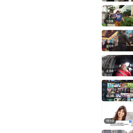
1:09
2:01
2:55
0:36
11:13