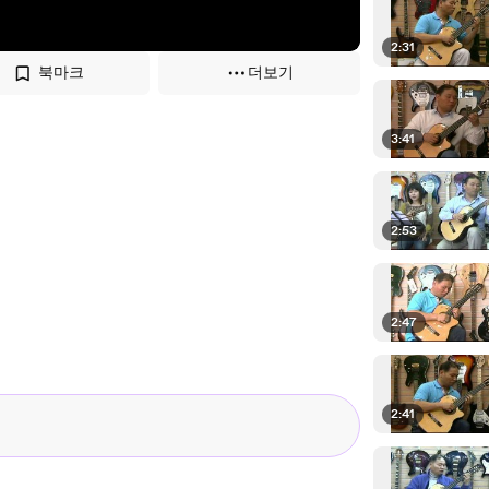
2:31
북마크
더보기
3:41
2:53
2:47
2:41