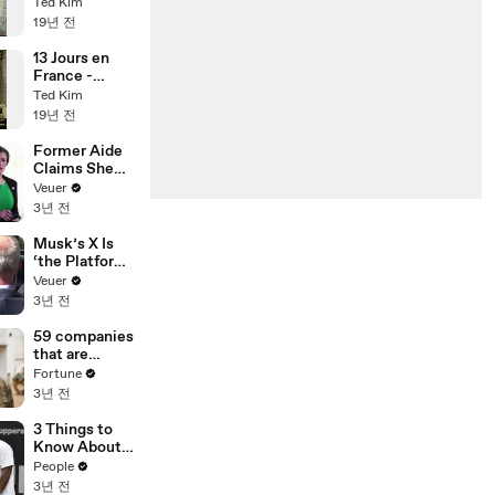
Ted Kim
19년 전
13 Jours en
France -
[Francis Lai]
Ted Kim
19년 전
Former Aide
Claims She
Was Asked to
Veuer
Make a ‘Hit
3년 전
List’ For
Trump
Musk’s X Is
‘the Platform
With the
Veuer
Largest Ratio
3년 전
of
Misinformatio
59 companies
n or
that are
Disinformatio
changing the
Fortune
n’ Amongst
world: From
3년 전
All Social
Tesla to
Media
Chobani
3 Things to
Platforms
Know About
Coco Gauff's
People
Parents
3년 전