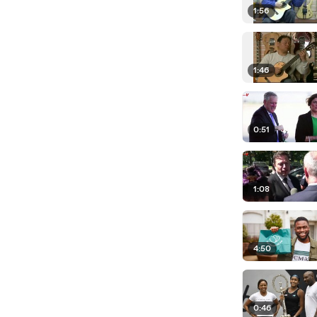
1:56
1:46
0:51
1:08
4:50
0:46