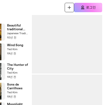
로그인
Beautiful
traditional
Japanese
Japanese Traditional Dance
Dance: Kabuki
10년 전
Dance
Wind Song
Ted Kim
19년 전
The Hunter of
City
Ted Kim
19년 전
Sons de
Carrilhoes
Ted Kim
19년 전
Moonlight