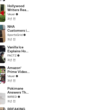
Hollywood
Writers Reach
‘Tentative
Veuer
Agreement’
3년 전
With Studios
After 146 Day
NHA
Strike
Customers in
Limbo as
SportsGrid
Company
3년 전
Faces
Potential
Vanilla Ice
Merger
Explains How
the 90’s
FACTZ
Shaped
3년 전
America
Amazon’
Prime Video
Will Show
Veuer
Commercials
3년 전
Starting Next
Year
Pokimane
Answers The
Web's Most
WIRED
Searched
3년 전
Questions
BREAKING