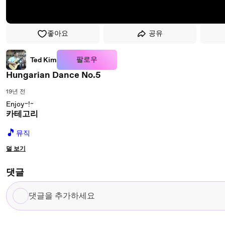
좋아요
공유
팔로우
Ted Kim
Hungarian Dance No.5
19년 전
Enjoy~!~
카테고리
🎵
뮤직
덜 보기
댓글
댓
글
을