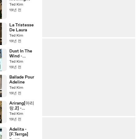
Ted Kim
19년 전
La Tristesse
De Laura
Ted Kim
19년 전
Dust In The
Wind -
[Kansas]
Ted Kim
19년 전
Ballade Pour
Adeline
Ted Kim
19년 전
Arirang[아리
랑.2] -
[Korean's Folk
Ted Kim
Song]
19년 전
Adelita -
[F.Terrga]