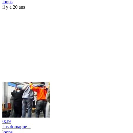
loops
il y a 20 ans
0:39
l'us domagné...
loops