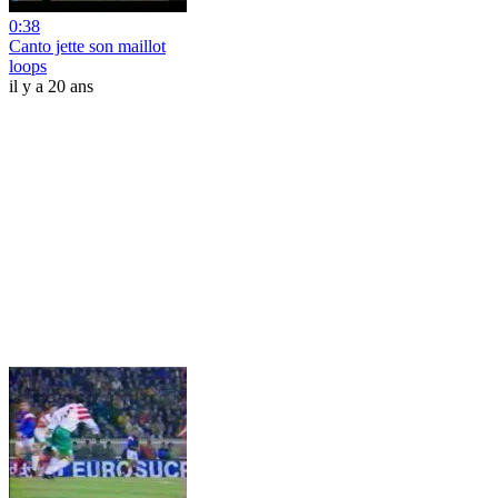
0:38
Canto jette son maillot
loops
il y a 20 ans