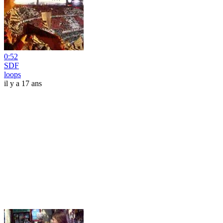
0:52
SDF
loops
il y a 17 ans