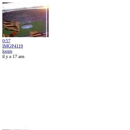
0:57
IMGP4119
loops
il y a 17 ans