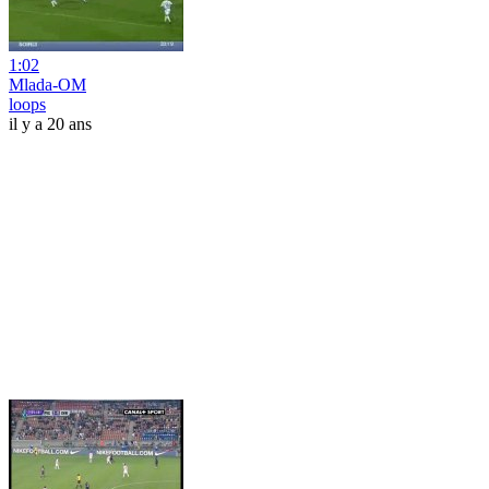
1:02
Mlada-OM
loops
il y a 20 ans