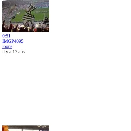
0:51
IMGP4095
loops
il y a 17 ans