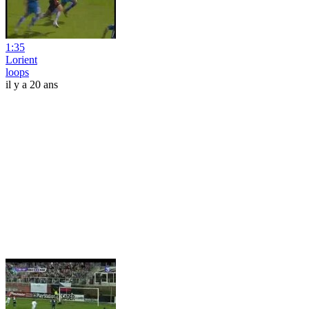
1:35
Lorient
loops
il y a 20 ans