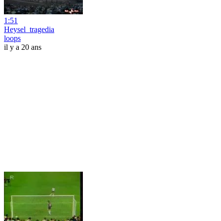
1:51
Heysel_tragedia
loops
il y a 20 ans