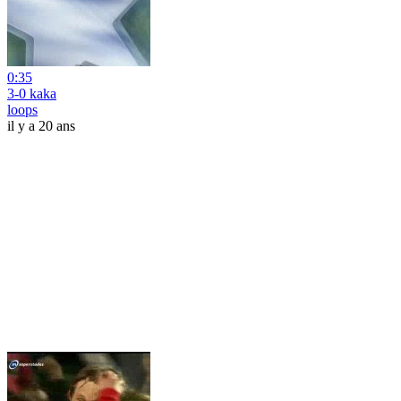
0:35
3-0 kaka
loops
il y a 20 ans