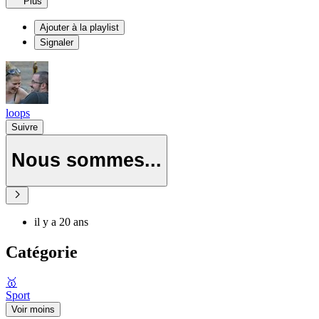
Plus
Ajouter à la playlist
Signaler
loops
Suivre
Nous sommes...
il y a 20 ans
Catégorie
🥇
Sport
Voir moins