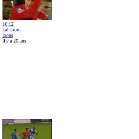
10:12
kallstrom
loops
il y a 20 ans