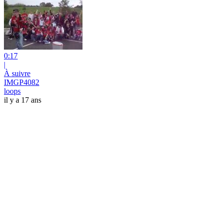
0:17
|
À suivre
IMGP4082
loops
il y a 17 ans