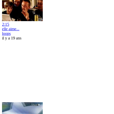
2:15
elle aime...
loops
il y a 19 ans