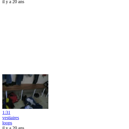
il y a 20 ans
1:31
vestiaires
loops
il y a 20 ans