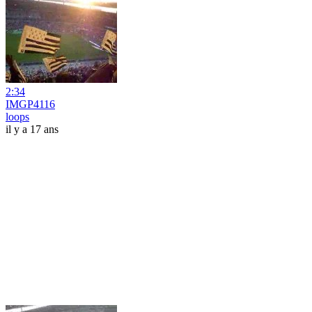
2:34
IMGP4116
loops
il y a 17 ans