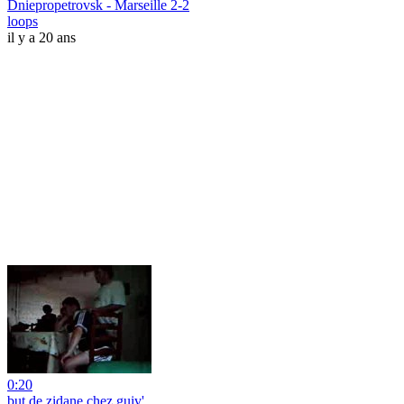
Dniepropetrovsk - Marseille 2-2
loops
il y a 20 ans
0:20
but de zidane chez guiv'