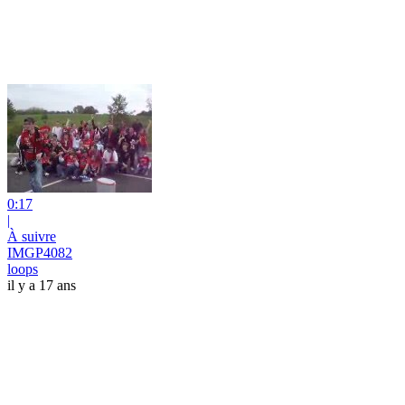
0:17
|
À suivre
IMGP4082
loops
il y a 17 ans