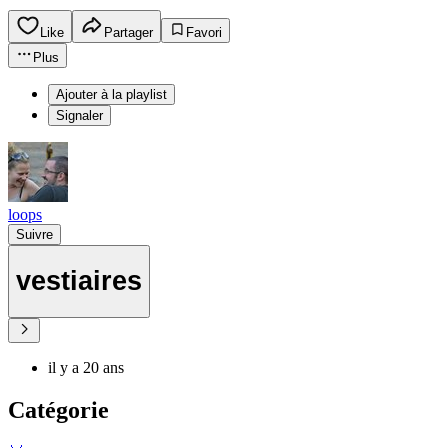
Like
Partager
Favori
Plus
Ajouter à la playlist
Signaler
loops
Suivre
vestiaires
il y a 20 ans
Catégorie