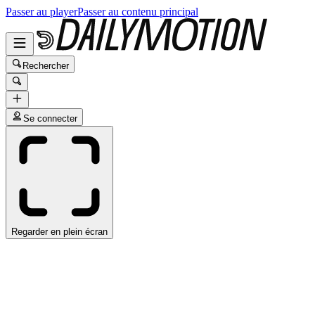
Passer au player
Passer au contenu principal
Rechercher
Se connecter
Regarder en plein écran