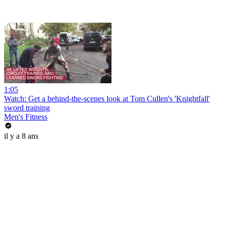
1:05
Watch: Get a behind-the-scenes look at Tom Cullen's 'Knightfall'
sword training
Men's Fitness
il y a 8 ans