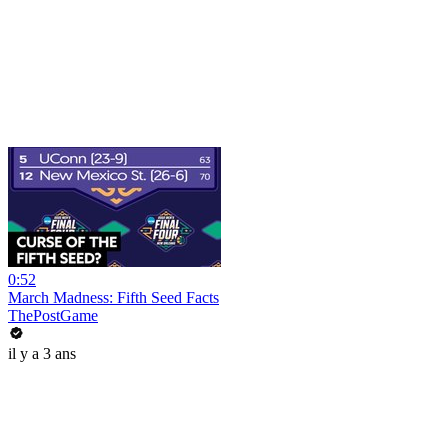
0:52
March Madness: Fifth Seed Facts
ThePostGame
il y a 3 ans