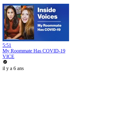
5:51
My Roommate Has COVID-19
VICE
il y a 6 ans