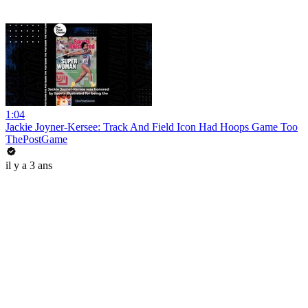
1:04
Jackie Joyner-Kersee: Track And Field Icon Had Hoops Game Too
ThePostGame
il y a 3 ans