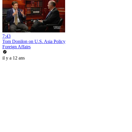
7:43
Tom Donilon on U.S. Asia Policy
Foreign Affairs
il y a 12 ans