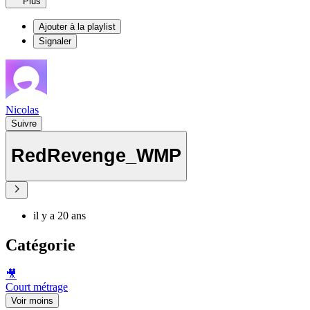
Plus
Ajouter à la playlist
Signaler
Nicolas
Suivre
RedRevenge_WMP
il y a 20 ans
Catégorie
🎥
Court métrage
Voir moins