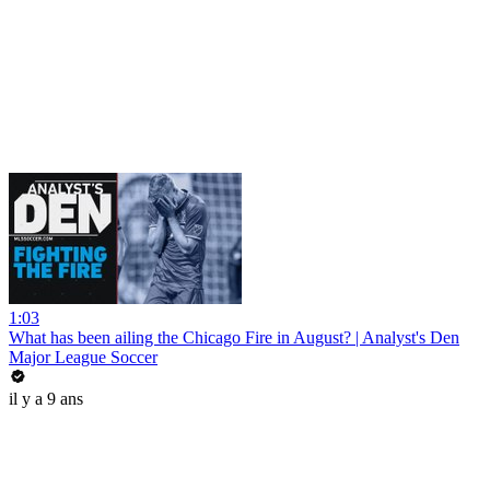
1:03
What has been ailing the Chicago Fire in August? | Analyst's Den
Major League Soccer
il y a 9 ans