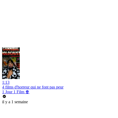
1:13
4 films d'horreur qui ne font pas peur
1 Jour 1 Film 🍿
il y a 1 semaine