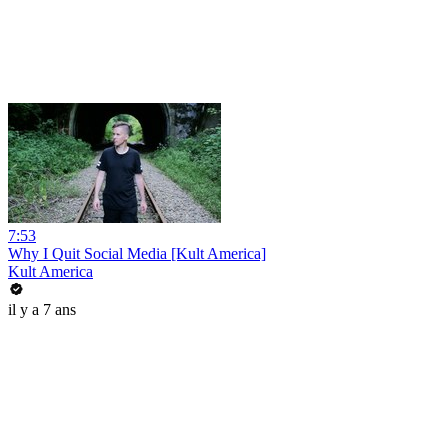
7:53
Why I Quit Social Media [Kult America]
Kult America
il y a 7 ans