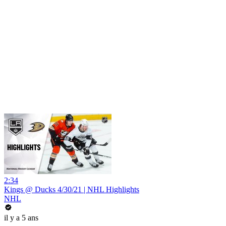
2:34
Kings @ Ducks 4/30/21 | NHL Highlights
NHL
il y a 5 ans