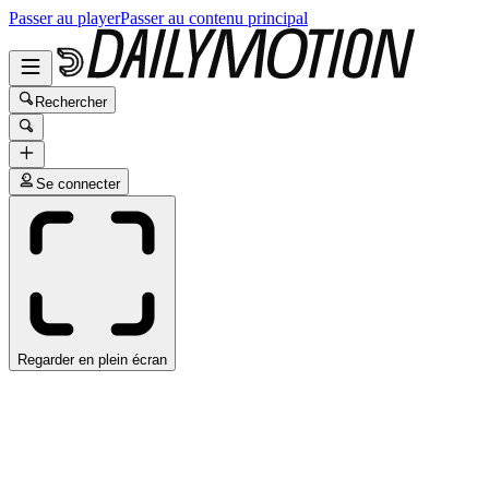
Passer au player
Passer au contenu principal
Rechercher
Se connecter
Regarder en plein écran