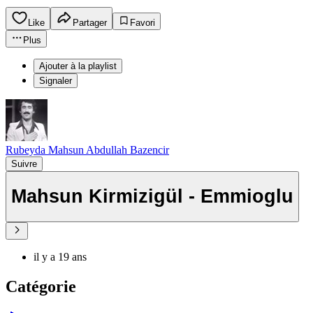
Like
Partager
Favori
Plus
Ajouter à la playlist
Signaler
Rubeyda Mahsun Abdullah Bazencir
Suivre
Mahsun Kirmizigül - Emmioglu
il y a 19 ans
Catégorie