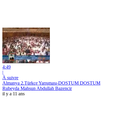
4:49
|
À suivre
Almanya 2.Türkçe Yarışması-DOSTUM DOSTUM
Rubeyda Mahsun Abdullah Bazencir
il y a 11 ans