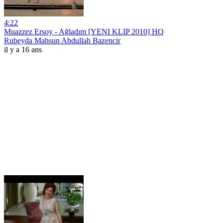
4:22
Muazzez Ersoy - Ağladım [YENI KLIP 2010] HQ
Rubeyda Mahsun Abdullah Bazencir
il y a 16 ans