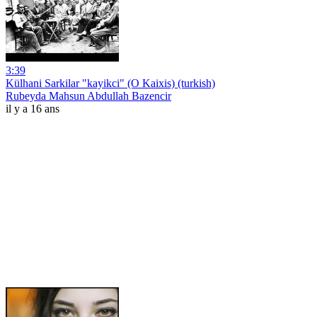
3:39
Külhani Sarkilar "kayikci" (O Kaixis) (turkish)
Rubeyda Mahsun Abdullah Bazencir
il y a 16 ans