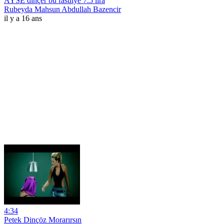
AYSE dinçer bu fasülye 7.5 lira
Rubeyda Mahsun Abdullah Bazencir
il y a 16 ans
4:34
Petek Dinçöz Morarırsın