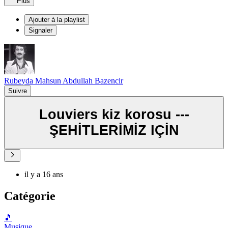
Plus
Ajouter à la playlist
Signaler
Rubeyda Mahsun Abdullah Bazencir
Suivre
Louviers kiz korosu ---
ŞEHİTLERİMİZ IÇİN
il y a 16 ans
Catégorie
🎵
Musique