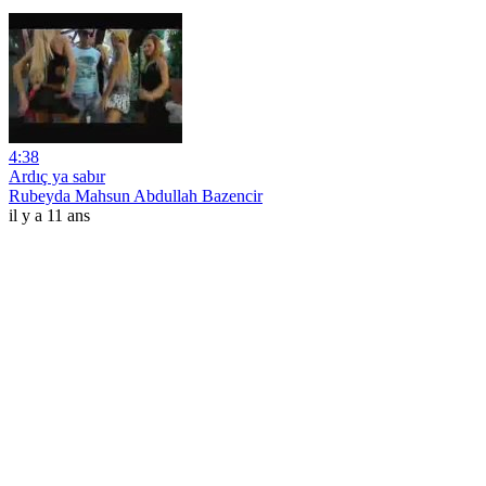
4:38
Ardıç ya sabır
Rubeyda Mahsun Abdullah Bazencir
il y a 11 ans