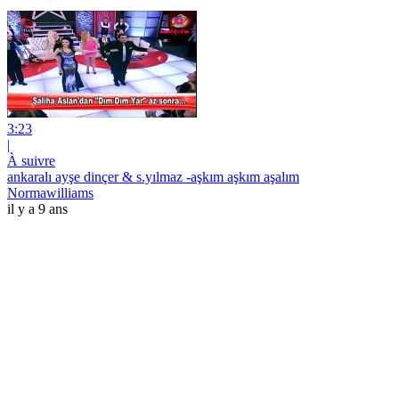
3:23
|
À suivre
ankaralı ayşe dinçer & s.yılmaz -aşkım aşkım aşalım
Normawilliams
il y a 9 ans