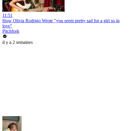
11:51
How Olivia Rodrigo Wrote "you seem pretty sad for a girl so in
love"
Pitchfork
il y a 2 semaines