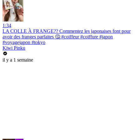
1:34
LA COLLE À FRANGE?? Commentez les japonaises font pour
avoir des franges parfaites 🤔 #coiffeur #coiffure #japon
#voyagejapon #tokyo
Kiwi Pinku
il y a 1 semaine