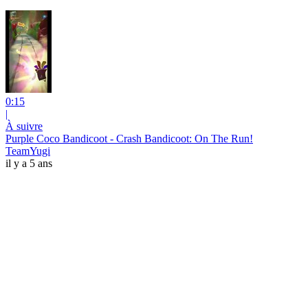
0:15
|
À suivre
Purple Coco Bandicoot - Crash Bandicoot: On The Run!
TeamYugi
il y a 5 ans