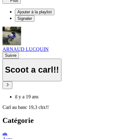
Plus
Ajouter à la playlist
Signaler
ARNAUD LUCQUIN
Suivre
Scoot a carl!!
il y a 19 ans
Carl au banc 19,3 chx!!
Catégorie
🚗