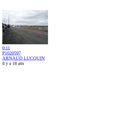
0:11
P1020597
ARNAUD LUCQUIN
il y a 18 ans