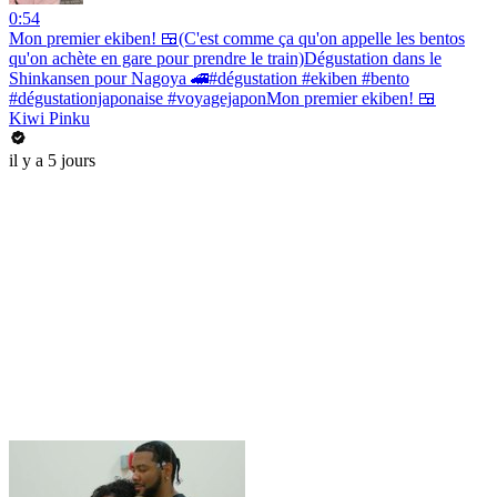
0:54
Mon premier ekiben! 🍱(C'est comme ça qu'on appelle les bentos
qu'on achète en gare pour prendre le train)Dégustation dans le
Shinkansen pour Nagoya 🚄#dégustation #ekiben #bento
#dégustationjaponaise #voyagejaponMon premier ekiben! 🍱
Kiwi Pinku
il y a 5 jours