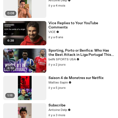
Antoine Delp
il y a 4 mois
0:08
Vice Replies to Your YouTube
Comments
VICE
il y a 6 ans
6:38
Sporting, Porto or Benfica: Who Has
the Best Attack in Liga Portugal This
Season? | beIN SPORTS USA
beIN SPORTS USA
il y a 2 jours
2:33
Saison 4 de Monstres sur Netflix
Matteo Sapin
il y a 5 jours
1:15
Subscribe
Antoine Delp
il y a 3 mois