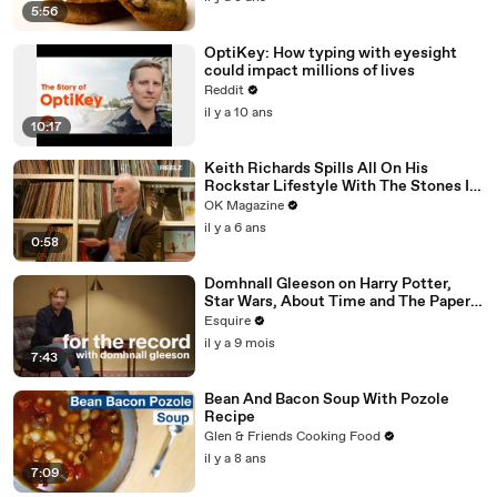
5:56
OptiKey: How typing with eyesight
could impact millions of lives
Reddit
il y a 10 ans
10:17
Keith Richards Spills All On His
Rockstar Lifestyle With The Stones In
New REELZ Doc: Watch
OK Magazine
il y a 6 ans
0:58
Domhnall Gleeson on Harry Potter,
Star Wars, About Time and The Paper |
For the Record | Esquire
Esquire
il y a 9 mois
7:43
Bean And Bacon Soup With Pozole
Recipe
Glen & Friends Cooking Food
il y a 8 ans
7:09