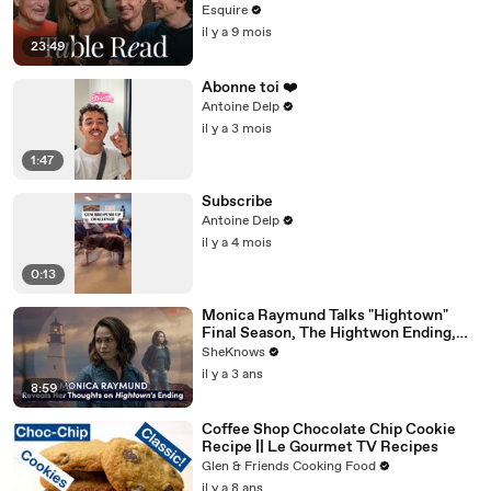
Read | Esquire
Esquire
il y a 9 mois
23:49
Abonne toi ❤️
Antoine Delp
il y a 3 mois
1:47
Subscribe
Antoine Delp
il y a 4 mois
0:13
Monica Raymund Talks "Hightown"
Final Season, The Hightwon Ending,
The Joy of Playing a Queer Character &
SheKnows
"Chicago Fire"
il y a 3 ans
8:59
Coffee Shop Chocolate Chip Cookie
Recipe || Le Gourmet TV Recipes
Glen & Friends Cooking Food
il y a 8 ans