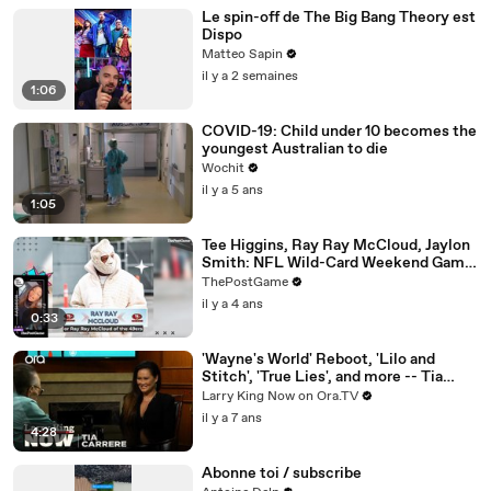
Le spin-off de The Big Bang Theory est
Dispo
Matteo Sapin
il y a 2 semaines
1:06
COVID-19: Child under 10 becomes the
youngest Australian to die
Wochit
il y a 5 ans
1:05
Tee Higgins, Ray Ray McCloud, Jaylon
Smith: NFL Wild-Card Weekend Game
Day Fashion Winners
ThePostGame
il y a 4 ans
0:33
'Wayne's World' Reboot, 'Lilo and
Stitch', 'True Lies', and more -- Tia
Carrere answers your social media
Larry King Now on Ora.TV
questions
il y a 7 ans
4:28
Abonne toi / subscribe