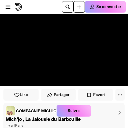
Passer au player
Passer au contenu principal
Se connecter
Like
Partager
Favori
Suivre
COMPAGNIE MICHJO
Mich'jo , La Jalousie du Barbouille
il y a 19 ans