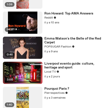
1:09
Ron Howard: Top AMA Answers
Reddit
il y a 10 ans
14:37
Emma Watson's the Belle of the Red
Carpet
POPSUGAR Fashion
il y a 9 ans
0:45
Liverpool events guide: culture,
heritage and sport
Local TV
il y a 2 jours
3:00
Pourquoi Paris ?
Pierrespectives
il y a 3 semaines
1:40