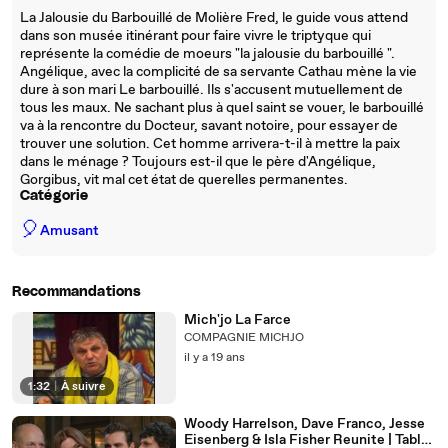
La Jalousie du Barbouillé de Molière Fred, le guide vous attend
dans son musée itinérant pour faire vivre le triptyque qui
représente la comédie de moeurs "la jalousie du barbouillé ".
Angélique, avec la complicité de sa servante Cathau mène la vie
dure à son mari Le barbouillé. Ils s'accusent mutuellement de
tous les maux. Ne sachant plus à quel saint se vouer, le barbouillé
va à la rencontre du Docteur, savant notoire, pour essayer de
trouver une solution. Cet homme arrivera-t-il à mettre la paix
dans le ménage ? Toujours est-il que le père d'Angélique,
Gorgibus, vit mal cet état de querelles permanentes.
Catégorie
🎈
Amusant
Recommandations
Mich'jo La Farce
COMPAGNIE MICHJO
il y a 19 ans
1:32
|
À suivre
Woody Harrelson, Dave Franco, Jesse
Eisenberg & Isla Fisher Reunite | Table