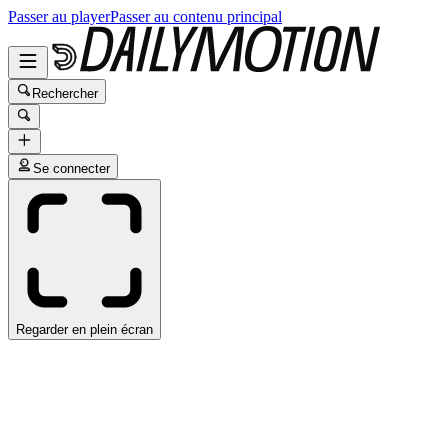
Passer au player
Passer au contenu principal
Rechercher
Se connecter
Regarder en plein écran