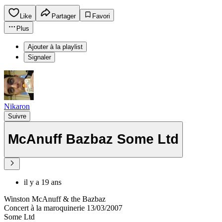
Like
Partager
Favori
Plus
Ajouter à la playlist
Signaler
Nikaron
Suivre
McAnuff Bazbaz Some Ltd
il y a 19 ans
Winston McAnuff & the Bazbaz
Concert à la maroquinerie 13/03/2007
Some Ltd