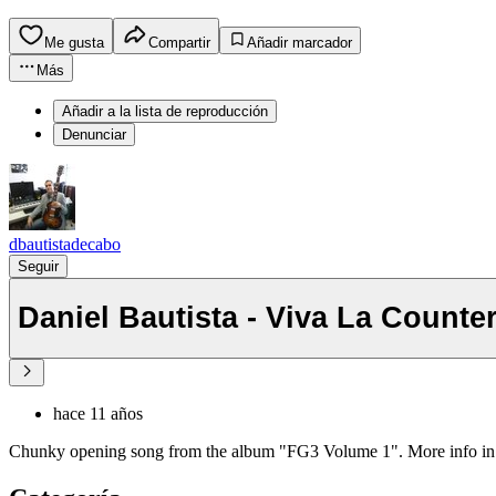
Me gusta
Compartir
Añadir marcador
Más
Añadir a la lista de reproducción
Denunciar
dbautistadecabo
Seguir
Daniel Bautista - Viva La Counte
hace 11 años
Chunky opening song from the album "FG3 Volume 1". More info in h