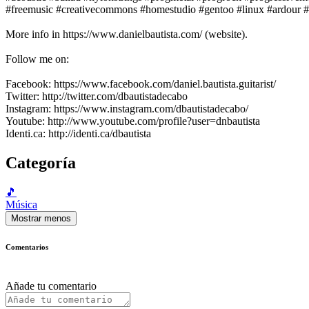
#freemusic #creativecommons #homestudio #gentoo #linux #ardour
More info in https://www.danielbautista.com/ (website).
Follow me on:
Facebook: https://www.facebook.com/daniel.bautista.guitarist/
Twitter: http://twitter.com/dbautistadecabo
Instagram: https://www.instagram.com/dbautistadecabo/
Youtube: http://www.youtube.com/profile?user=dnbautista
Identi.ca: http://identi.ca/dbautista
Categoría
🎵
Música
Mostrar menos
Comentarios
Añade tu comentario