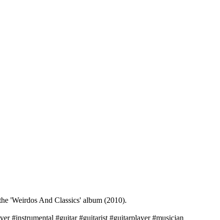
n the 'Weirdos And Classics' album (2010).
r #instrumental #guitar #guitarist #guitarplayer #musician