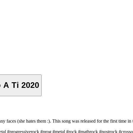
o A Ti 2020
ny faces (she hates them :). This song was released for the first time i
tal #progressiverock #prog #metal #rock #mathrock #postrock #crossove