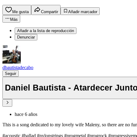
Me gusta
Compartir
Añadir marcador
Más
Añadir a la lista de reproducción
Denunciar
dbautistadecabo
Seguir
Daniel Bautista - Atardecer Junt
hace 6 años
This is a song dedicated to my lovely wife Maleny, so there are no fun
#acoustic #ballad #nylonstrings #progmetal #progrock #progressiveme