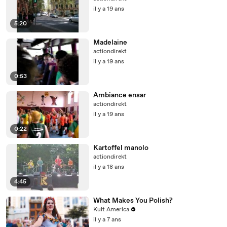
il y a 19 ans
5:20
Madelaine
actiondirekt
il y a 19 ans
0:53
Ambiance ensar
actiondirekt
il y a 19 ans
0:22
Kartoffel manolo
actiondirekt
il y a 18 ans
4:45
What Makes You Polish?
Kult America
il y a 7 ans