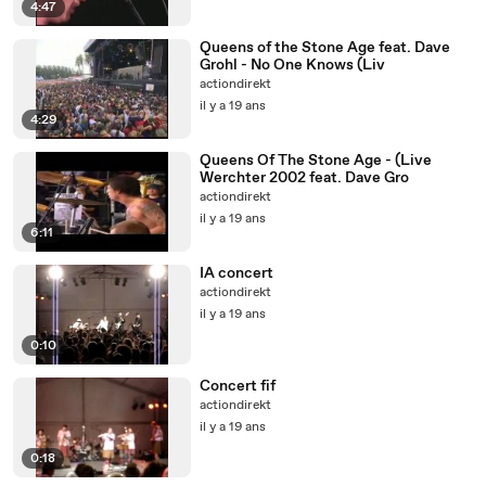
4:47
Queens of the Stone Age feat. Dave
Grohl - No One Knows (Liv
actiondirekt
il y a 19 ans
4:29
Queens Of The Stone Age - (Live
Werchter 2002 feat. Dave Gro
actiondirekt
il y a 19 ans
6:11
IA concert
actiondirekt
il y a 19 ans
0:10
Concert fif
actiondirekt
il y a 19 ans
0:18