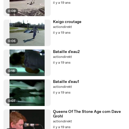
il y a 19 ans
0:09
Keigo croutage
actiondirekt
il y a 19 ans
0:05
Bataille d'eau2
actiondirekt
il y a 19 ans
0:16
Bataille d'eau1
actiondirekt
il y a 19 ans
0:07
Queens Of The Stone Age com Dave
Grohl
actiondirekt
il y a 19 ans