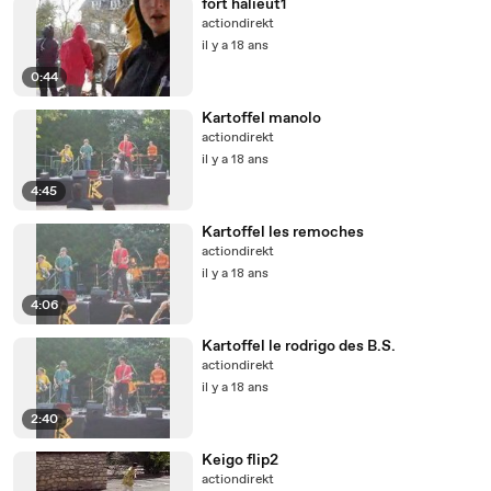
fort halieut1
actiondirekt
il y a 18 ans
0:44
Kartoffel manolo
actiondirekt
il y a 18 ans
4:45
Kartoffel les remoches
actiondirekt
il y a 18 ans
4:06
Kartoffel le rodrigo des B.S.
actiondirekt
il y a 18 ans
2:40
Keigo flip2
actiondirekt