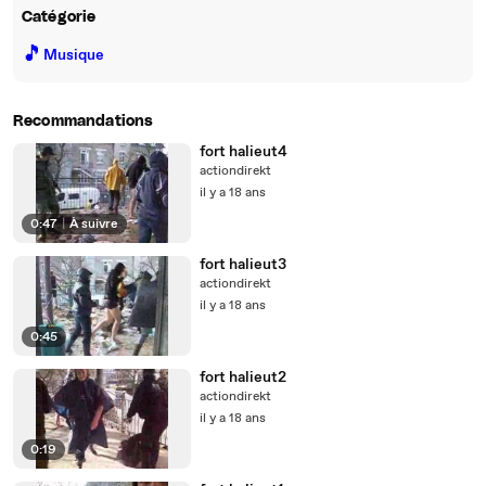
Catégorie
🎵
Musique
Recommandations
fort halieut4
actiondirekt
il y a 18 ans
0:47
|
À suivre
fort halieut3
actiondirekt
il y a 18 ans
0:45
fort halieut2
actiondirekt
il y a 18 ans
0:19