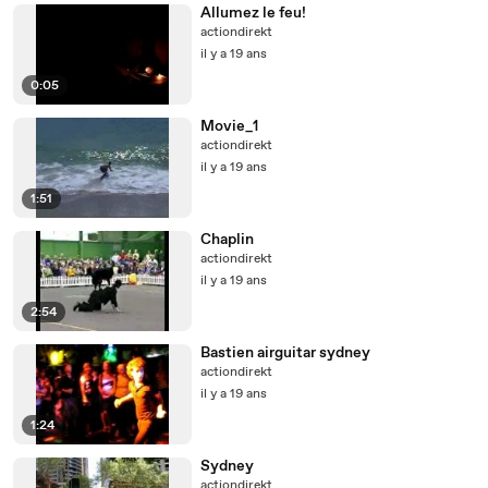
Allumez le feu!
actiondirekt
il y a 19 ans
0:05
Movie_1
actiondirekt
il y a 19 ans
1:51
Chaplin
actiondirekt
il y a 19 ans
2:54
Bastien airguitar sydney
actiondirekt
il y a 19 ans
1:24
Sydney
actiondirekt