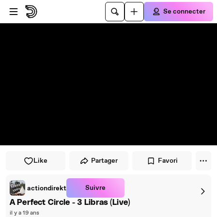
Passer au player
Passer au contenu principal
Se connecter
Like
Partager
Favori
Suivre
actiondirekt
A Perfect Circle - 3 Libras (Live)
il y a 19 ans