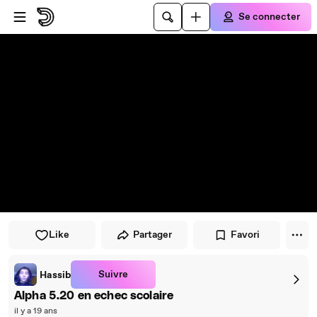
Passer au player
Passer au contenu principal
Se connecter
Like
Partager
Favori
Suivre
Hassib
Alpha 5.20 en echec scolaire
il y a 19 ans