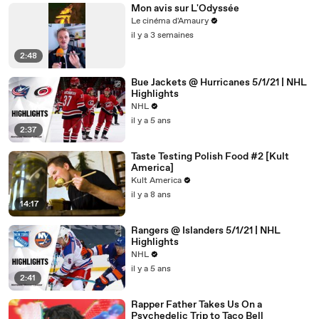
Mon avis sur L'Odyssée
Le cinéma d'Amaury
il y a 3 semaines
2:48
Bue Jackets @ Hurricanes 5/1/21 | NHL
Highlights
NHL
il y a 5 ans
2:37
Taste Testing Polish Food #2 [Kult
America]
Kult America
il y a 8 ans
14:17
Rangers @ Islanders 5/1/21 | NHL
Highlights
NHL
il y a 5 ans
2:41
Rapper Father Takes Us On a
Psychedelic Trip to Taco Bell