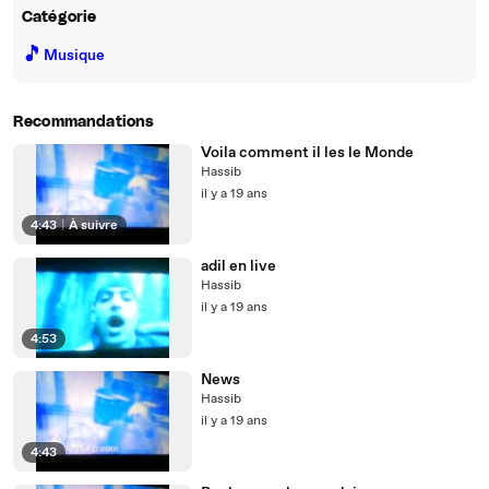
Catégorie
🎵
Musique
Recommandations
Voila comment il les le Monde
Hassib
il y a 19 ans
4:43
|
À suivre
adil en live
Hassib
il y a 19 ans
4:53
News
Hassib
il y a 19 ans
4:43