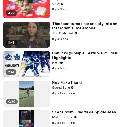
VICE
il y a 6 ans
4:22
This teen turned her anxiety into an
Instagram slime empire
The Daily Dot
il y a 9 ans
3:48
Canucks @ Maple Leafs 5/1/21 | NHL
Highlights
NHL
il y a 5 ans
2:41
Real/fake friend
Sacha Borg
il y a 1 semaine
0:30
Scène post-Credits de Spider-Man
Matteo Sapin
il y a 1 semaine