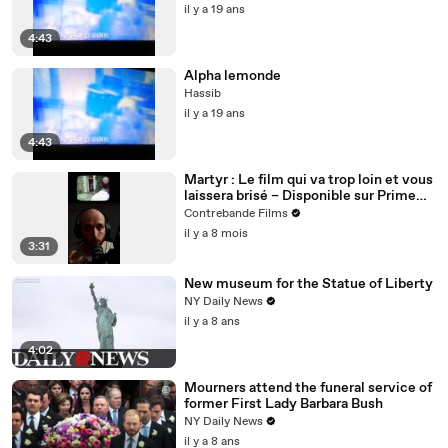
il y a 19 ans
4:43
Alpha lemonde
Hassib
il y a 19 ans
4:43
Martyr : Le film qui va trop loin et vous
laissera brisé – Disponible sur Prime
Video
Contrebande Films
il y a 8 mois
3:31
New museum for the Statue of Liberty
NY Daily News
il y a 8 ans
4:02
Mourners attend the funeral service of
former First Lady Barbara Bush
NY Daily News
il y a 8 ans