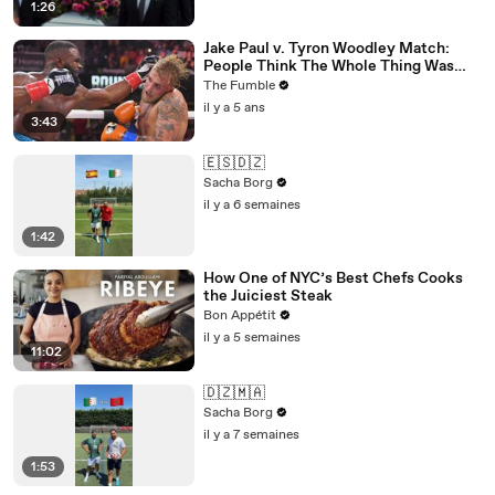
1:26
Jake Paul v. Tyron Woodley Match:
People Think The Whole Thing Was
RIGGED
The Fumble
il y a 5 ans
3:43
🇪🇸🇩🇿
Sacha Borg
il y a 6 semaines
1:42
How One of NYC’s Best Chefs Cooks
the Juiciest Steak
Bon Appétit
il y a 5 semaines
11:02
🇩🇿🇲🇦
Sacha Borg
il y a 7 semaines
1:53