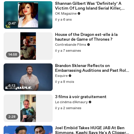
Shannan Gilbert Was ‘Definitely’ A
Victim Of Long Island Serial Killer,
Says Her Sister: Watch
OK Magazine
il y a 6 ans
0:47
House of the Dragon est-elle à la
hauteur de Game of Thrones ?
Contrebande Films
il y a 7 semaines
14:58
Brandon Sklenar Reflects on
Embarrassing Auditions and Past Roles
| How I Got Here | Esquire
Esquire
il y a 8 mois
6:13
3 films à voir gratuitement
Le cinéma d'Amaury
il y a 2 semaines
2:28
Joel Embiid Takes HUGE JAB At Ben
Simmons, Kawhi Says He's A Clipper