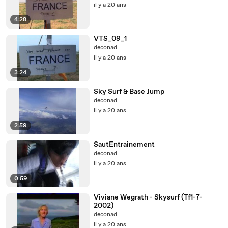
il y a 20 ans
4:28
VTS_09_1
deconad
il y a 20 ans
3:24
Sky Surf & Base Jump
deconad
il y a 20 ans
2:59
SautEntrainement
deconad
il y a 20 ans
0:59
Viviane Wegrath - Skysurf (Tf1-7-
2002)
deconad
il y a 20 ans