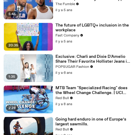
For Life: NBA Media Day Recap
The Fumble
il y a 5 ans
5:45
The future of LGBTQ+ inclusion in the
workplace
Fast Company
il y a 5 ans
20:35
Exclusive: Charli and Dixie D'Amelio
Share Their Favorite Hollister Jeans in
This New TikTok Dance Challenge
POPSUGAR Fashion
il y a 6 ans
1:35
MTB Team "Specialized Racing" does
the Wheel Change Challenge. | UCI
MTB 2018
Red Bull
il y a 8 ans
2:28
Going hard enduro in one of Europe’s
largest sawmills.
Red Bull