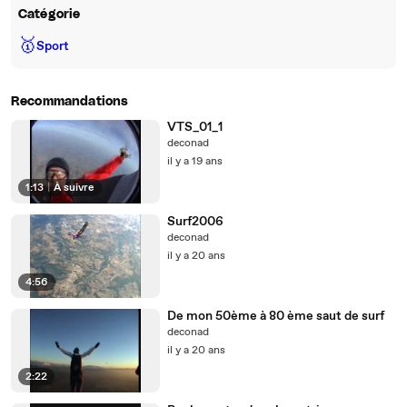
Catégorie
🥇
Sport
Recommandations
VTS_01_1
deconad
il y a 19 ans
1:13
|
À suivre
Surf2006
deconad
il y a 20 ans
4:56
De mon 50ème à 80 ème saut de surf
deconad
il y a 20 ans
2:22