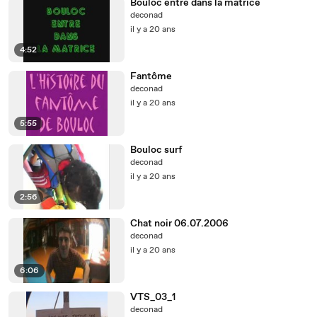
Bouloc entre dans la matrice
deconad
il y a 20 ans
4:52
Fantôme
deconad
il y a 20 ans
5:55
Bouloc surf
deconad
il y a 20 ans
2:56
Chat noir 06.07.2006
deconad
il y a 20 ans
6:06
VTS_03_1
deconad