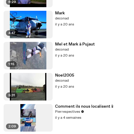
6:29
Mark
deconad
il y a 20 ans
4:47
Mel et Mark à Pujaut
deconad
il y a 20 ans
1:15
Noel2005
deconad
il y a 20 ans
5:31
Comment ils nous localisent📱
Pierrespectives
il y a 4 semaines
2:09