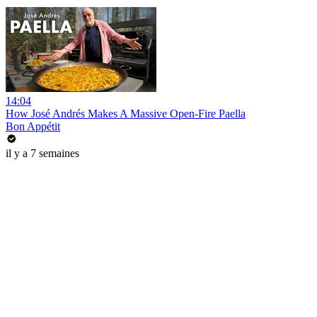
14:04
How José Andrés Makes A Massive Open-Fire Paella
Bon Appétit
il y a 7 semaines