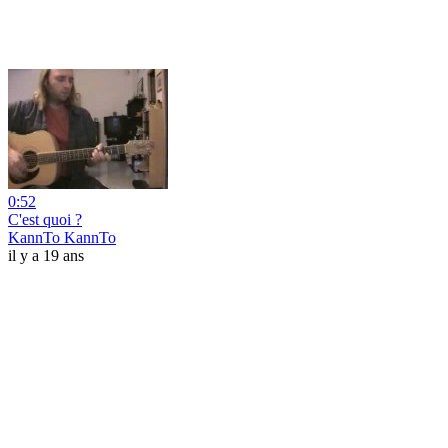
0:52
C'est quoi ?
KannTo KannTo
il y a 19 ans