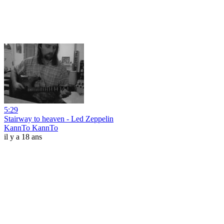
5:29
Stairway to heaven - Led Zeppelin
KannTo KannTo
il y a 18 ans