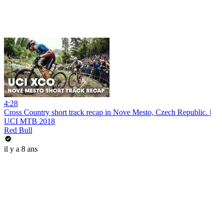
4:28
Cross Country short track recap in Nove Mesto, Czech Republic. |
UCI MTB 2018
Red Bull
il y a 8 ans