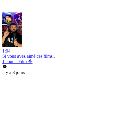
1:04
Si vous avez aimé ces films..
1 Jour 1 Film 🍿
il y a 3 jours