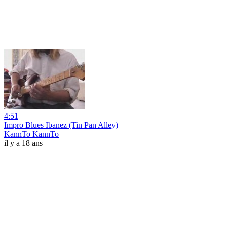
4:51
Impro Blues Ibanez (Tin Pan Alley)
KannTo KannTo
il y a 18 ans