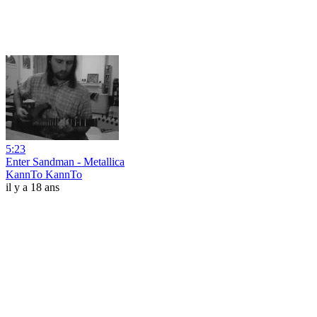
5:23
Enter Sandman - Metallica
KannTo KannTo
il y a 18 ans