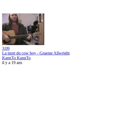
3:09
La mort du cow boy - Graeme Allwright
KannTo KannTo
il y a 19 ans