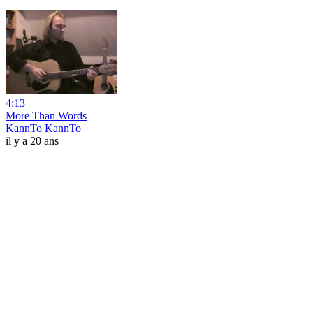
4:13
More Than Words
KannTo KannTo
il y a 20 ans