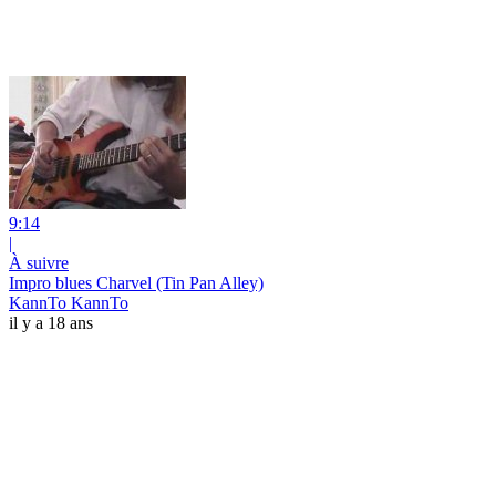
9:14
|
À suivre
Impro blues Charvel (Tin Pan Alley)
KannTo KannTo
il y a 18 ans