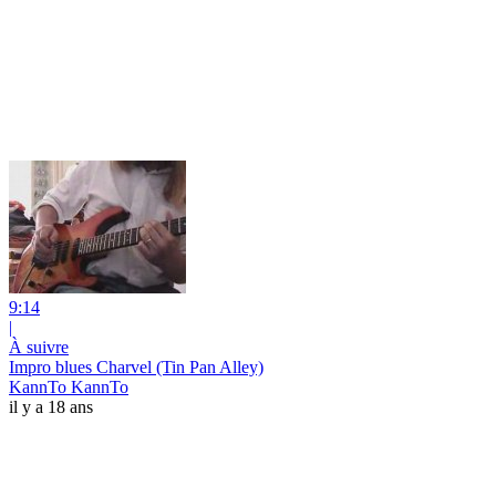
9:14
|
À suivre
Impro blues Charvel (Tin Pan Alley)
KannTo KannTo
il y a 18 ans