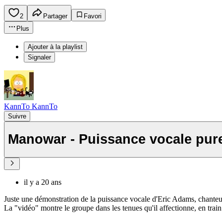
2
Partager
Favori
Plus
Ajouter à la playlist
Signaler
KannTo KannTo
Suivre
Manowar - Puissance vocale pur
il y a 20 ans
Juste une démonstration de la puissance vocale d'Eric Adams, chante
La "vidéo" montre le groupe dans les tenues qu'il affectionne, en train 