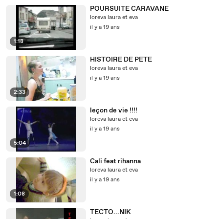
POURSUITE CARAVANE
loreva laura et eva
il y a 19 ans
1:18
HISTOIRE DE PETE
loreva laura et eva
il y a 19 ans
2:33
leçon de vie !!!!
loreva laura et eva
il y a 19 ans
5:04
Cali feat rihanna
loreva laura et eva
il y a 19 ans
1:08
TECTO...NIK