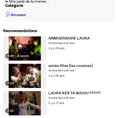
le titre parle de lui meme...
Catégorie
🎈
Amusant
Recommandations
ANNIVERSAIRE LAURA
loreva laura et eva
il y a 16 ans
6:46
|
À suivre
soirée filles (les cousines)
loreva laura et eva
il y a 16 ans
7:29
LAURA KES TA BUUUU ??????
loreva laura et eva
il y a 17 ans
2:22