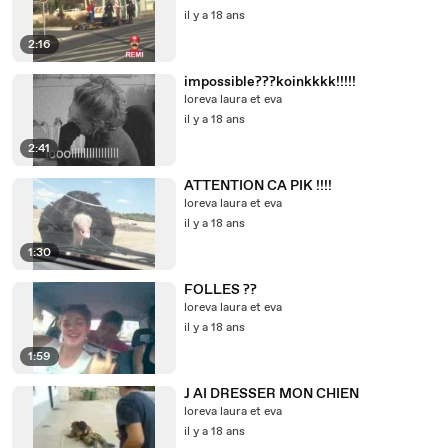
il y a 18 ans
2:16
impossible???koinkkkk!!!!!
loreva laura et eva
il y a 18 ans
2:41
ATTENTION CA PIK !!!!
loreva laura et eva
il y a 18 ans
1:30
FOLLES ??
loreva laura et eva
il y a 18 ans
1:59
J AI DRESSER MON CHIEN
loreva laura et eva
il y a 18 ans