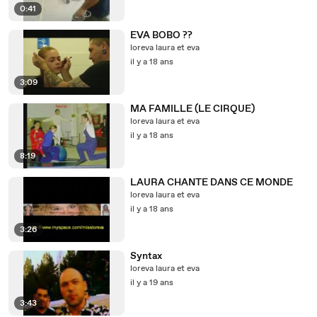
0:41
EVA BOBO ??
loreva laura et eva
il y a 18 ans
3:09
MA FAMILLE (LE CIRQUE)
loreva laura et eva
il y a 18 ans
8:19
LAURA CHANTE DANS CE MONDE
loreva laura et eva
il y a 18 ans
3:26
Syntax
loreva laura et eva
il y a 19 ans
3:43