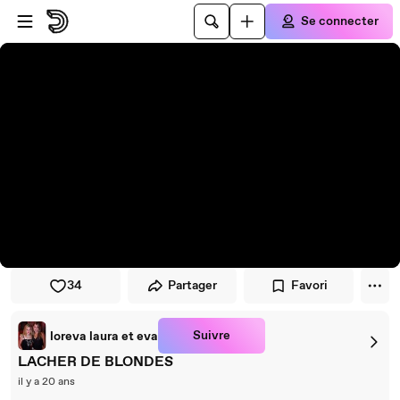
Passer au player
Passer au contenu principal
Se connecter
34
Partager
Favori
Suivre
loreva laura et eva
LACHER DE BLONDES
il y a 20 ans