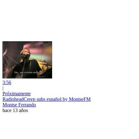
3:56
|
Próximamente
RadioheadCreep subs español by MontseFM
Montse Ferrando
hace 13 años